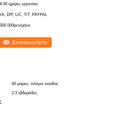
4-30 ημέρες εργασίας
/A, D/P, L/C, T/T, PAYPAL
000 000pcs/μήνα
Επικοινωνήστε
90 μοίρες, πλάγια είσοδος
2-3 εβδομάδες
C