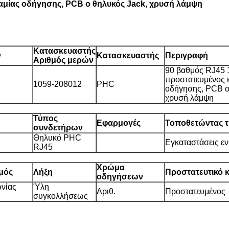
αμίας οδήγησης, PCB ο θηλυκός Jack, χρυσή λάμψη
Κατασκευαστής
ν
Κατασκευαστής
Περιγραφή
Αριθμός μερών
90 βαθμός RJ45 
προστατευμένος κ
1059-208012
PHC
οδήγησης, PCB ο
χρυσή λάμψη
Τύπος
Εφαρμογές
Τοποθετώντας 
συνδετήρων
Θηλυκό PHC
Εγκαταστάσεις ε
RJ45
Χρώμα
μός
Λήξη
Προστατευτικό 
οδηγήσεων
ωνίας
Ύλη
Αριθ.
Προστατευμένος
συγκολλήσεως