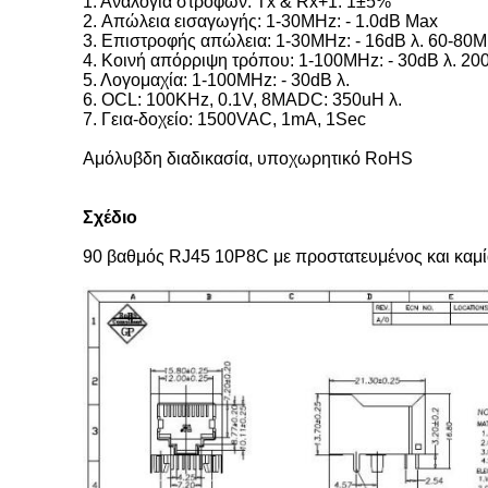
1. Αναλογία στροφών: Tx & Rx+1: 1±5%
2. Απώλεια εισαγωγής: 1-30MHz: - 1.0dB Max
3. Επιστροφής απώλεια: 1-30MHz: - 16dB λ. 60-80M
4. Κοινή απόρριψη τρόπου: 1-100MHz: - 30dB λ. 200
5. Λογομαχία: 1-100MHz: - 30dB λ.
6. OCL: 100KHz, 0.1V, 8MADC: 350uH λ.
7. Γεια-δοχείο: 1500VAC, 1mA, 1Sec
Αμόλυβδη διαδικασία, υποχωρητικό RoHS
Σχέδιο
90 βαθμός RJ45 10P8C με προστατευμένος και καμ