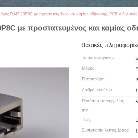
θμός RJ45 10P8C με προστατευμένος και καμίας οδήγησης, PCB ο θηλυκός
P8C με προστατευμένος και καμίας οδ
Βασικές πληροφορίε
Τόπος καταγωγής:
G
Μάρκα:
Πιστοποίηση:
I
Αριθμό μοντέλου:
1
Ποσότητα παραγγελίας
5
min:
Τιμή:
U
Συσκευασία λεπτομέρειες:
1