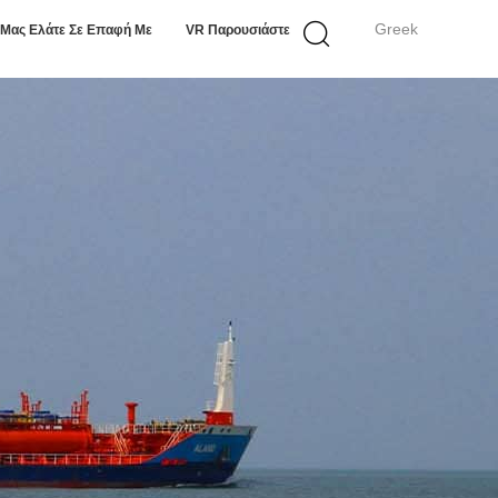
Greek
Μας Ελάτε Σε Επαφή Με
VR Παρουσιάστε