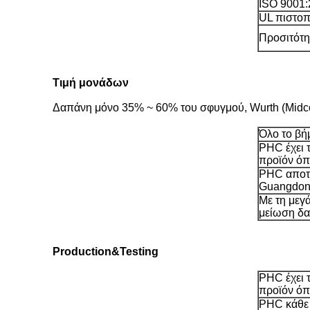
ISO 9001
UL πιστο
Προσιτότητ
Τιμή μονάδων
Δαπάνη μόνο 35% ~ 60% του σφυγμού, Wurth (Midco
Όλο το βή
PHC έχει 
προϊόν ό
PHC αποτε
Guangdon
Με τη μεγ
μείωση δα
Production&Testing
PHC έχει 
προϊόν ό
PHC κάθε 