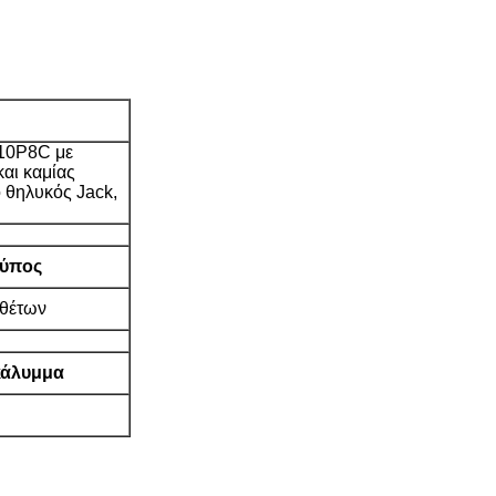
10P8C με
αι καμίας
 θηλυκός Jack,
τύπος
νθέτων
κάλυμμα