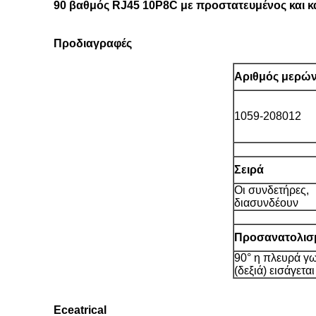
90 βαθμός RJ45 10P8C με προστατευμένος και κ
Προδιαγραφές
Αριθμός μερώ
1059-208012
Σειρά
Οι συνδετήρες,
διασυνδέουν
Προσανατολισ
90° η πλευρά γ
(δεξιά) εισάγεται
Eceatrical