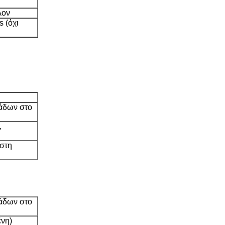
λον
 (όχι
άδων στο
,
στη
άδων στο
ένη)