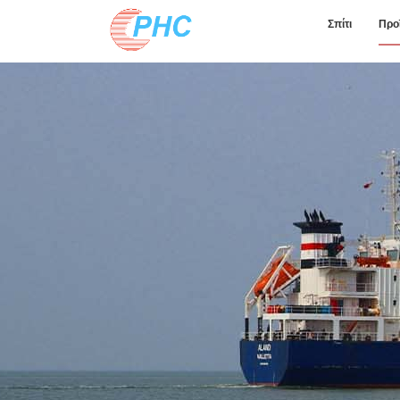
Σπίτι
Προ