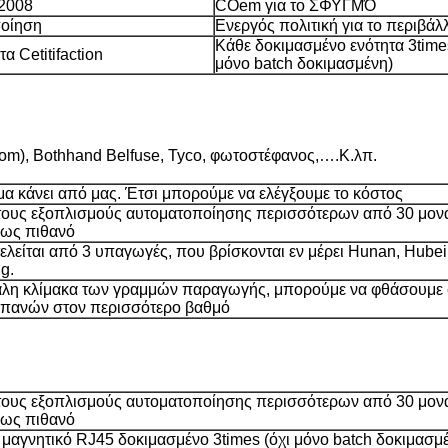
:2008
COem για το ΣΦΥΓΜΌ
ποίηση
Ενεργός πολιτική για το περιβάλ
Κάθε δοκιμασμένο ενότητα 3times
α Cetitifaction
μόνο batch δοκιμασμένη)
m), Bothhand Belfuse, Tyco, φωτοστέφανος,….Κ.λπ.
μα κάνει από μας. Έτσι μπορούμε να ελέγξουμε το κόστος
τους εξοπλισμούς αυτοματοποίησης περισσότερων από 30 μον
πως πιθανό
λείται από 3 υπαγωγές, που βρίσκονται εν μέρει Hunan, Hubei
g.
άλη κλίμακα των γραμμών παραγωγής, μπορούμε να φθάσουμε 
πανών στον περισσότερο βαθμό
τους εξοπλισμούς αυτοματοποίησης περισσότερων από 30 μον
πως πιθανό
μαγνητικό RJ45 δοκιμασμένο 3times (όχι μόνο batch δοκιμασμ