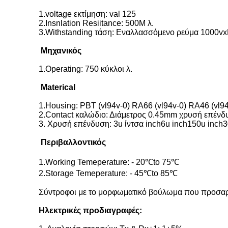
1.voltage εκτίμηση: val 125
2.Insnlation Resiitance: 500M λ.
3.Withstanding τάση: Εναλλασσόμενο ρεύμα 1000
Μηχανικός
1.Operating: 750 κύκλοι λ.
Materical
1.Housing: PBT (vl94v-0) RA66 (vl94v-0) RA46 (vl9
2.Contact καλώδιο: Διάμετρος 0.45mm χρυσή επένδ
3. Χρυσή επένδυση: 3u ίντσα inch6u inch150u inch
Περιβαλλοντικός
1.Working Temeperature: - 20℃to 75℃
2.Storage Temeperature: - 45℃to 85℃
Σύντροφοι με το μορφωματικό βούλωμα που προσαρμ
Ηλεκτρικές προδιαγραφές: