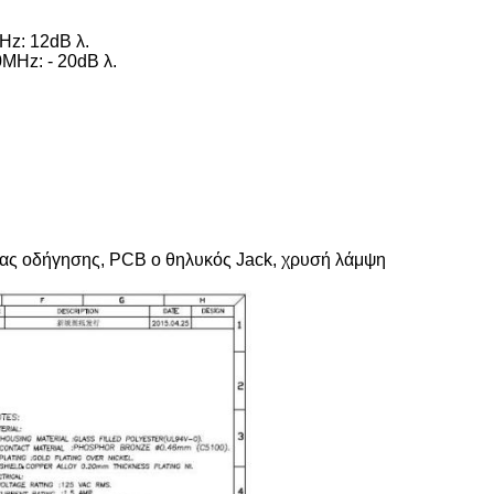
Hz: 12dB λ.
MHz: - 20dB λ.
ίας οδήγησης, PCB ο θηλυκός Jack, χρυσή λάμψη