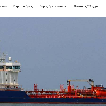
ϊόντα
Περίπου Εμείς
Γύρος Εργοστασίων
Ποιοτικός Έλεγχος