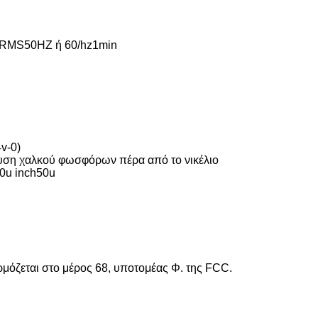
vxRMS50HZ ή 60/hz1min
4v-0)
υση χαλκού φωσφόρων πέρα από το νικέλιο
30u inch50u
όζεται στο μέρος 68, υποτομέας Φ. της FCC.