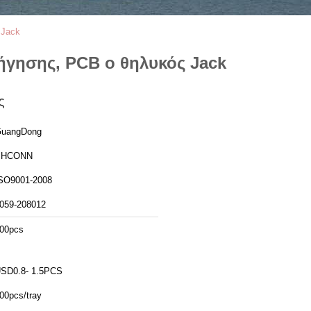
 Jack
ήγησης, PCB ο θηλυκός Jack
ς
uangDong
PHCONN
SO9001-2008
059-208012
00pcs
SD0.8- 1.5PCS
00pcs/tray