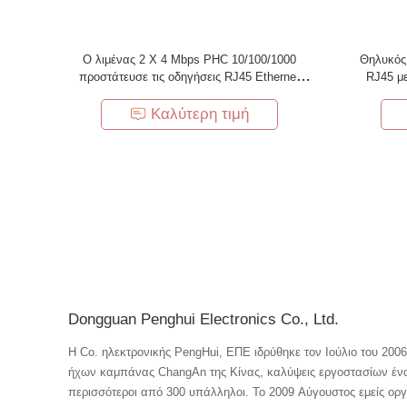
Ο λιμένας 2 X 4 Mbps PHC 10/100/1000
Θηλυκός
προστάτευσε τις οδηγήσεις RJ45 Ethernet
RJ45 με
Jack W/O
πράσινα ο
Καλύτερη τιμή
Dongguan Penghui Electronics Co., Ltd.
Η Co. ηλεκτρονικής PengHui, ΕΠΕ ιδρύθηκε τον Ιούλιο του 200
ήχων καμπάνας ChangAn της Κίνας, καλύψεις εργοστασίων ένα
περισσότεροι από 300 υπάλληλοι. Το 2009 Αύγουστος εμείς οργ