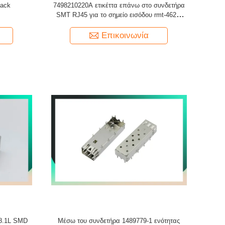
Jack
7498210220A ετικέττα επάνω στο συνδετήρα
SMT RJ45 για το σημείο εισόδου rmt-462a-
12f6-GY
Επικοινωνία
8.1L SMD
Μέσω του συνδετήρα 1489779-1 ενότητας