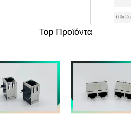
 PengHui στο σχέδιο, παραγωγή,
τερα από 30 αυτόματα μονάδων, και
το σχέδιο φορμών, σχηματοποίηση
ασία, είναι όλες από το εργοστάσιό μας.
Top Προϊόντα
ερα. Το κύριο προϊόν μας: Μορφωματικό
επιγραφή καρφιτσών header&Female,
κατασκευής, το προϊόν μας εξάγεται στην
 και άλλες θέσεις. Και επίσης
ολλοί καλά - γνωστός πελάτης σε ξένο.
συσκευή, επικοινωνία εξοπλισμός,
ιατρικός και άλλος βιομηχανία. Οι κύριοι
 LIANDI, PAX, αστέρι-δίχτυ, NEWLAND
ρδίσει την εμπιστοσύνη και τον έπαινο
, πιστεύουμε: ο πελάτης έχει το