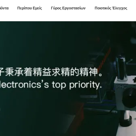
ϊόντα
Περίπου Εμείς
Γύρος Εργοστασίων
Ποιοτικός Έλεγχος