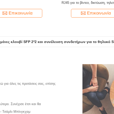
RJ45 για το βίντεο, δικτύωση, τηλε
Επικοινωνία
Επικοινωνία
νες κλουβί SFP 2*2 και συνέλευση συνδετήρων για το θηλυκό S
οι θηλυκοί SFP κλουβιών Pluggable 2 * 6 λιμένες τύπου συνδετ
ώ για όλες τις προτάσεις σας, επίσης
τερο. Συνέχισε έτσι και θα
-- Τσάρλι Μπίνγκχαμ