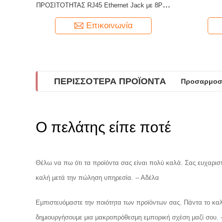
ΠΡΟΣΙΤΟΤΗΤΑΣ RJ45 Ethernet Jack με 8P8C
των οδηγήσεων αντιστάθμισε τον τύπο με τους
συνδετήρες
Επικοινωνία
ΠΕΡΙΣΣΌΤΕΡΑ ΠΡΟΪΌΝΤΑ
Προσαρμοσμέ
Συσσωρευμέν
Ο πελάτης είπε ποτέ
Θέλω να πω ότι τα προϊόντα σας είναι πολύ καλά. Σας ευχαριστ
καλή μετά την πώληση υπηρεσία. -- Αδέλα
Εμπιστευόμαστε την ποιότητα των προϊόντων σας. Πάντα το καλύ
δημιουργήσουμε μια μακροπρόθεσμη εμπορική σχέση μαζί σου. 