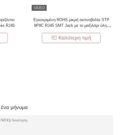
ριζόντιο
Εγκεκριμένη ROHS μικρή ακτινοβολία STP
lex RJ45
8P8C RJ45 SMT Jack με το μαξιλάρι ύλης
συγκολλήσεως
Καλύτερη τιμή
 ένα μήνυμα