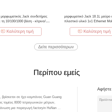
 μορφωματικός Jack συνδετήρας
μορφωματικό Jack 18.1L μαύρο ο
 τη 10/100/1000 βάση - κίτρινα/
πλαστικό υλικό 1x1 Ethernet Mo
δηγήσεων μετασχηματιστών Τ και
δάχτυλο της EMI
Καλύτερη τιμή
Καλύτερη τιμή
Δείτε περισσότερων
Περίπου εμείς
Αφήστε
6, βρίσκεται σε ήχο καμπάνας Guan Guang
ς τομέας 8000 τετραγωνικών μέτρων,
άνωση μια παραγωγή factoryin HuNan Το