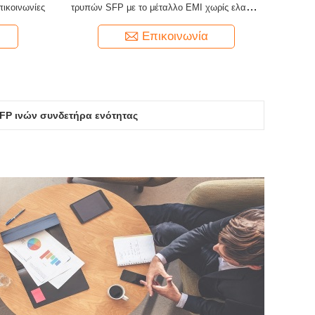
πικοινωνίες
τρυπών SFP με το μέταλλο EMI χωρίς ελαφρύ
τύπο ύλης συγκολλήσεως σωλήνων
Επικοινωνία
FP ινών συνδετήρα ενότητας
ήρων μικροί