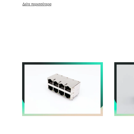
2010 πήραμε την πιστοποίηση ISO9001-2008 και UL. Η εστίαση
Δείτε περισσότερα
sales&services και παρέχει ODM/OEM στο συνδετήρα. Αυτή τη στιγμή η μηχανή σφράγισης μονάδων
επιχείρησης has10, σχηματοποίηση εγχύσεων 20units, περισσό
πολλά εξετάζει τον εξοπλισμό, εκτός από την επένδυση, από 
εγχύσεων, σφράγιση, συνέλευση, συσκευασία, εξεταστική διαδικ
Έτσι μπορούμε να ελέγξουμε το κόστος και την ποιότητα καλύτ
RJ45 JACK, RJ1, RJ45 με τους συνδετήρες μετασχηματιστών, 
FPC, SFP, USB, ΣΥΝΔΕΤΉΡΑΣ ΚΑΡΤΏΝ κ.λπ.. Από την επιχείρηση που βρίσκεται, PengHui έχει όλο
και περισσότερη υψηλή τεχνολογία και προώθησε η τεχνολογία 
Αμερική, την Ευρώπη, τη Μέση Ανατολή, τη Νοτιοανατολική Ασία
καθιερωμένη στρατηγική συνεργασία του μακροπρόθεσμου. Σε π
_μας πελάτης περι:λαμβάνω καταναλωτικά ηλεκτρονικά, σπίτι 
ηλεκτρικό σύστημα, πληρώνω σύστημα, και securlty, automtive, 
πελάτες: HUAWEI, MOTO, HITACHI, HISENSE, FLEXTRONICS,
και ούτω καθεξής. Μετά από σχεδόν δέκα έτη προσπαθειών, με τα καινοτόμα προϊόντα, άριστη
ποιότητα, ακριβής παράδοση και άριστη υπηρεσία, μεγάλη να κε
πελατών, και να καθιερώσει μια καλή φήμη μέσα στη βιομηχανία
φωτεινό μέλλον, έχουμε ακριβώς όμορφο αύριο!