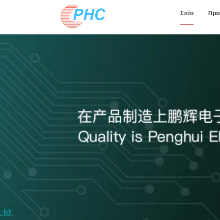
Σπίτι
Προ