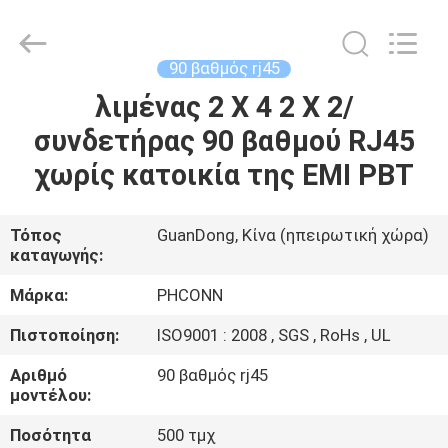
Dongguan
Penghui
Electronics
Co.,
Ltd..
90 βαθμός rj45
All
Rights
λιμένας 2 X 4 2 X 2/
ΣΠΊΤΙ
Reserved.
συνδετήρας 90 βαθμού RJ45
ΠΡΟΪΌΝΤΑ
χωρίς κατοικία της EMI PBT
ΠΕΡΊΠΟΥ
Τόπος
GuanDong, Κίνα (ηπειρωτική χώρα)
καταγωγής:
ΕΜΕΊΣ
Μάρκα:
PHCONN
ΓΎΡΟΣ
Πιστοποίηση:
ISO9001 : 2008 , SGS , RoHs , UL
ΕΡΓΟΣΤΑΣΊΩΝ
Αριθμό
90 βαθμός rj45
μοντέλου:
ΠΟΙΟΤΙΚΌΣ
Ποσότητα
500 τμχ