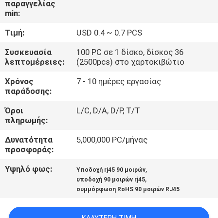
παραγγελίας
ΈΛΕΓΧΟΣ
min:
Τιμή:
USD 0.4 ~ 0.7 PCS
ΜΑΣ
ΕΛΆΤΕ
Συσκευασία
100 PC σε 1 δίσκο, δίσκος 36
λεπτομέρειες:
(2500pcs) στο χαρτοκιβώτιο
ΣΕ
Χρόνος
7 - 10 ημέρες εργασίας
ΕΠΑΦΉ
παράδοσης:
ΜΕ
Όροι
L/C, D/A, D/P, T/T
πληρωμής:
VR
Δυνατότητα
5,000,000 PC/μήνας
SHOW
προσφοράς:
Υψηλό φως:
,
Υποδοχή rj45 90 μοιρών
,
SITEMAP
υποδοχή 90 μοιρών rj45
συμμόρφωση RoHS 90 μοιρών RJ45
PRIVACY