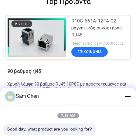
Top Προϊόντα
R10G-661A-12F4-G2
μαγνητικός συνδετήρας
RJ45
Negotiable price MOQ:5000pcs
ΕΠΙΚΟΙΝΩΝΊΑ
90 βαθμός rj45
Χρυσή λάμψη 90 βαθμός RJ45 10P8C με προστατευμένος και
καμίας οδήγησης, PCB ο θηλυκός Jack
Sam Chen
90 βαθμού 8P8C RJ45 θηλυκή ετικέττα λιμένων του Jack
ενιαία επάνω στο γκρι PBT χωρίς αυτί
7:13 AM
10 / 100 BASE 1x1 Κάθετη υποδοχή RJ45 Χωρίς υποδοχή
δικτύου LED PHC
Good day, what product are you looking for?