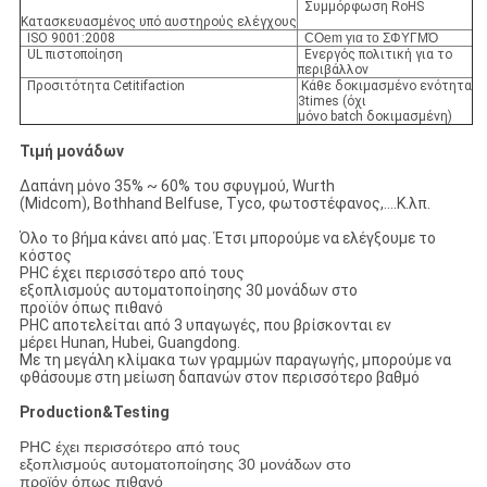
Συμμόρφωση RoHS
Κατασκευασμένος υπό αυστηρούς ελέγχους
ISO 9001:2008
COem για το ΣΦΥΓΜΌ
UL πιστοποίηση
Ενεργός πολιτική για το
περιβάλλον
Προσιτότητα Cetitifaction
Κάθε δοκιμασμένο ενότητα
3times (όχι
μόνο batch δοκιμασμένη)
Τιμή μονάδων
Δαπάνη μόνο 35% ~ 60% του σφυγμού, Wurth
(Midcom), Bothhand Belfuse, Tyco, φωτοστέφανος,….Κ.λπ.
Όλο το βήμα κάνει από μας. Έτσι μπορούμε να ελέγξουμε το
κόστος
PHC έχει περισσότερο από τους
εξοπλισμούς αυτοματοποίησης 30 μονάδων στο
προϊόν όπως πιθανό
PHC αποτελείται από 3 υπαγωγές, που βρίσκονται εν
μέρει Hunan, Hubei, Guangdong.
Με τη μεγάλη κλίμακα των γραμμών παραγωγής, μπορούμε να
φθάσουμε στη μείωση δαπανών στον περισσότερο βαθμό
Production&Testing
PHC έχει περισσότερο από τους
εξοπλισμούς αυτοματοποίησης 30 μονάδων στο
προϊόν όπως πιθανό