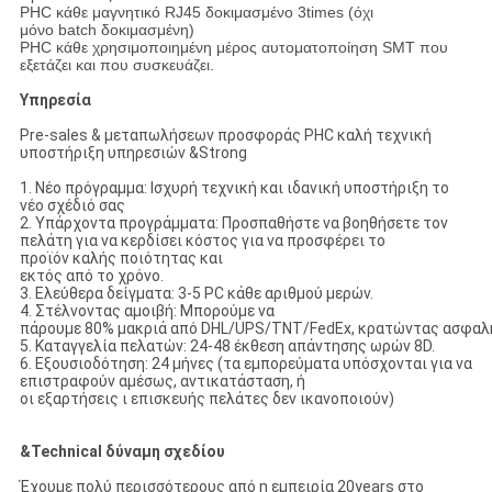
PHC κάθε μαγνητικό RJ45 δοκιμασμένο 3times (όχι
μόνο batch δοκιμασμένη)
PHC κάθε χρησιμοποιημένη μέρος αυτοματοποίηση SMT που
εξετάζει και που συσκευάζει.
Υπηρεσία
Pre-sales & μεταπωλήσεων προσφοράς PHC καλή τεχνική
υποστήριξη υπηρεσιών &Strong
1. Νέο πρόγραμμα: Ισχυρή τεχνική και ιδανική υποστήριξη το
νέο σχέδιό σας
2. Υπάρχοντα προγράμματα: Προσπαθήστε να βοηθήσετε τον
πελάτη για να κερδίσει κόστος για να προσφέρει το
προϊόν καλής ποιότητας και
εκτός από το χρόνο.
3. Ελεύθερα δείγματα: 3-5 PC κάθε αριθμού μερών.
4. Στέλνοντας αμοιβή: Μπορούμε να
πάρουμε 80% μακριά από DHL/UPS/TNT/FedEx, κρατώντας ασφαλή
5. Καταγγελία πελατών: 24-48 έκθεση απάντησης ωρών 8D.
6. Εξουσιοδότηση: 24 μήνες (τα εμπορεύματα υπόσχονται για να
επιστραφούν αμέσως, αντικατάσταση, ή
οι εξαρτήσεις ι επισκευής πελάτες δεν ικανοποιούν)
&Technical δύναμη σχεδίου
Έχουμε πολύ περισσότερους από η εμπειρία 20years στο