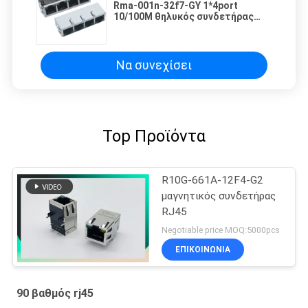
Rma-001n-32f7-GY 1*4port
10/100M θηλυκός συνδετήρας
σημείου εισόδου RJ45 με τις
οδηγήσεις. Μαγνητικός RJ45
γρύλος PHC
Να συνεχίσει
Top Προϊόντα
R10G-661A-12F4-G2
μαγνητικός συνδετήρας
RJ45
Negotiable price MOQ:5000pcs
ΕΠΙΚΟΙΝΩΝΊΑ
90 βαθμός rj45