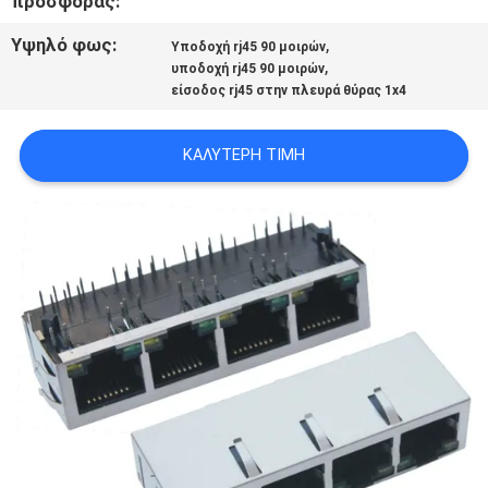
προσφοράς:
POLICY
Υψηλό φως:
,
Υποδοχή rj45 90 μοιρών
,
υποδοχή rj45 90 μοιρών
είσοδος rj45 στην πλευρά θύρας 1x4
ΚΑΛΎΤΕΡΗ ΤΙΜΉ