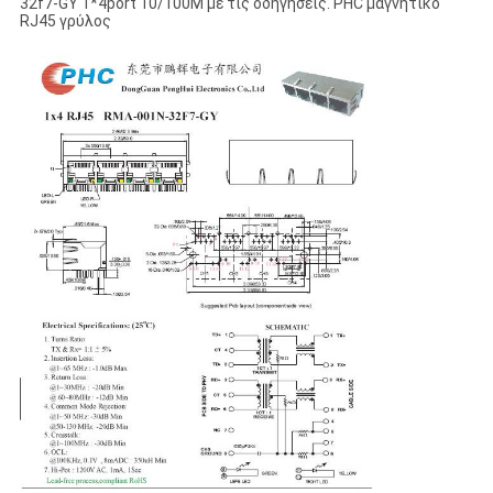
32f7-GY 1*4port 10/100M με τις οδηγήσεις. PHC μαγνητικό
RJ45 γρύλος