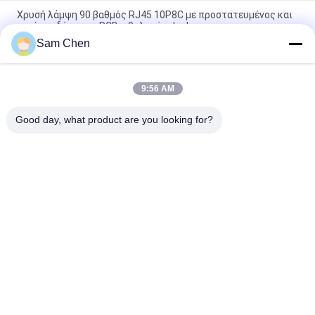
Χρυσή λάμψη 90 βαθμός RJ45 10P8C με προστατευμένος και
καμίας οδήγησης, PCB ο θηλυκός Jack
Sam Chen
90 βαθμού 8P8C RJ45 θηλυκή ετικέττα λιμένων του Jack
ενιαία επάνω στο γκρι PBT χωρίς αυτί
9:56 AM
λιμένας 2 X 4 2 X 2/συνδετήρας 90 βαθμού RJ45 χωρίς
κατοικία της EMI PBT
Good day, what product are you looking for?
Λαϊκή κατηγορία
Όλα
Rj45 Ο 
RJ45 Ethernet Jack
Μορφωματικός 
Jack
Ο Μαγνητικός RJ45 
RJ11 RJ45 Jack
Jack
90 Βαθμός Rj45
SMD RJ45
Σημείο Εισόδου 
RJ45 Συνδετήρας 