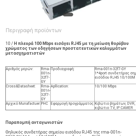
Περιγραφή προϊόντων
10 /
Η πλευρά 100 Mbps εισάγει RJ45 με τη μείωση θορύβου
χρώματος των οδηγήσεων προστατευτικών καλυμμάτων
μετασχηματιστών
Αριθμός μερών:
Rma-
Προδιαγραφή:
Rma-001n-32f7-GY
001n-
1*4port συνδετήρας ση
32f7-
εισόδου RJ45 10/100M
GY
Cross&Datasheet:
Rma-
Apllication:
10/100 Mbps
001n-
32f7-
GY
Αρχικό Munafactuer:
PHC
Εφαρμογή προγράμματος:
Κιβώτιο βημάτων, DVR,
κιβώτιο TV, IP CAMER
Παραπομπή ανταγωνιστών
Θηλυκός συνδετήρας σημείου εισόδου RJ45 της rma-001n-