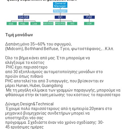
Τιμή μονάδων
Δαπάνη μόνο 35~60% του σφυγμού,
(Midcom), Bothhand Belfuse, Tyco, φωτοστέφανος,….Κ.λπ.
Όλο το βήμα κάνει από μας. Έτσι μπορούμε να
ελέγξουμε το κόστος
PHC έχει περισσότερο
από 30 εξοπλισμούς αυτοματοποίησης μονάδων στο
προϊόν όπως πιθανό
PHC αποτελείται από 3 υπαγωγές, που βρίσκονται εν
μέρει Hunan, Hubei, Guangdong
Με τη μεγάλη κλίμακα των γραμμών παραγωγής, μπορούμε να
φθάσουμε στην έκταση μείωσης του κόστους το περισσότερο
Δύναμη Design&Technical
Έχουμε πολύ περισσότερους από η εμπειρία 20years στο
μηχανικό βιομηχανίας συνδετήρων μπορεί να
υποστηρίξει νέο σας
πρόγραμμα. Σχεδιάστε έναν νέο χρόνο σχεδίασης: 30-
45 εργάσιμες ημέρες