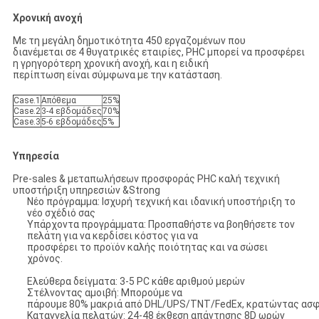
Χρονική ανοχή
Με τη μεγάλη δημοτικότητα 450 εργαζομένων που
διανέμεται σε 4 θυγατρικές εταιρίες, PHC μπορεί να προσφέρει
η γρηγορότερη χρονική ανοχή, και η ειδική
περίπτωση είναι σύμφωνα με την κατάσταση.
Case.1
Απόθεμα
25%
Case.2
3-4 εβδομάδες
70%
Case.3
5-6 εβδομάδες
5%
Υπηρεσία
Pre-sales & μεταπωλήσεων προσφοράς PHC καλή τεχνική
υποστήριξη υπηρεσιών &Strong
Νέο πρόγραμμα: Ισχυρή τεχνική και ιδανική υποστήριξη το
νέο σχέδιό σας
Υπάρχοντα προγράμματα: Προσπαθήστε να βοηθήσετε τον
πελάτη για να κερδίσει κόστος για να
προσφέρει το προϊόν καλής ποιότητας και να σώσει
χρόνος.
Ελεύθερα δείγματα: 3-5 PC κάθε αριθμού μερών
Στέλνοντας αμοιβή: Μπορούμε να
πάρουμε 80% μακριά από DHL/UPS/TNT/FedEx, κρατώντας ασφ
Καταγγελία πελατών: 24-48 έκθεση απάντησης 8D ωρών