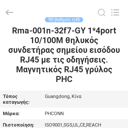
Dongguan
Penghui
Electronics
Co.,
Ltd..
90 βαθμός rj45
All
Rights
Rma-001n-32f7-GY 1*4port
ΣΠΊΤΙ
Reserved.
10/100M θηλυκός
ΠΡΟΪΌΝΤΑ
συνδετήρας σημείου εισόδου
RJ45 με τις οδηγήσεις.
ΠΕΡΊΠΟΥ
Μαγνητικός RJ45 γρύλος
ΕΜΕΊΣ
PHC
ΓΎΡΟΣ
Τόπος
Guangdong, Κίνα
καταγωγής:
ΕΡΓΟΣΤΑΣΊΩΝ
Μάρκα:
PHCONN
ΠΟΙΟΤΙΚΌΣ
Πιστοποίηση:
ISO9001,SGS,UL,CE,REACH