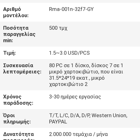
ΈΛΕΓΧΟΣ
Αριθμό
Rma-001n-32f7-GY
μοντέλου:
ΜΑΣ
Ποσότητα
500 τμχ
ΕΛΆΤΕ
παραγγελίας
min:
ΣΕ
Τιμή:
1.5~3.0 USD/PCS
ΕΠΑΦΉ
ΜΕ
Συσκευασία
80 PC σε 1 δίσκο, δίσκος 7 σε 1
λεπτομέρειες:
μικρό χαρτοκιβώτιο, που είναι
31.5*24*19 εκατ., μικρό
χαρτοκιβώτιο 2
VR
SHOW
Χρόνος
3-30 ημέρες εργασίας
παράδοσης:
Όροι
T/T, L/C, D/A, D/P, Western Union,
SITEMAP
πληρωμής:
PAYPAL
Δυνατότητα
2.000.000 τεμάχια / μήνα
PRIVACY