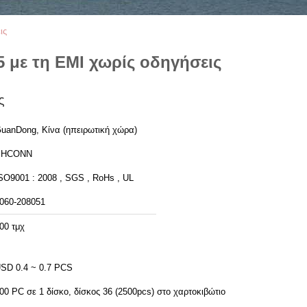
ις
5 με τη EMI χωρίς οδηγήσεις
ς
uanDong, Κίνα (ηπειρωτική χώρα)
PHCONN
SO9001 : 2008 , SGS , RoHs , UL
060-208051
00 τμχ
SD 0.4 ~ 0.7 PCS
00 PC σε 1 δίσκο, δίσκος 36 (2500pcs) στο χαρτοκιβώτιο