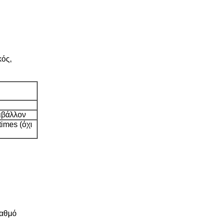
κός,
ιβάλλον
imes (όχι
βαθμό