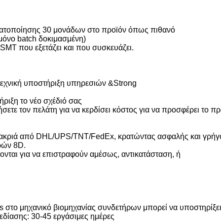
ματοποίησης 30 μονάδων στο προϊόν όπως πιθανό
μόνο batch δοκιμασμένη)
MT που εξετάζει και που συσκευάζει.
εχνική υποστήριξη υπηρεσιών &Strong
ήριξη το νέο σχέδιό σας
τε τον πελάτη για να κερδίσει κόστος για να προσφέρει το πρ
μακριά από DHL/UPS/TNT/FedEx, κρατώντας ασφαλής και γρήγ
ρών 8D.
ονται για να επιστραφούν αμέσως, αντικατάσταση, ή
s στο μηχανικό βιομηχανίας συνδετήρων μπορεί να υποστηρίξε
χεδίασης: 30-45 εργάσιμες ημέρες