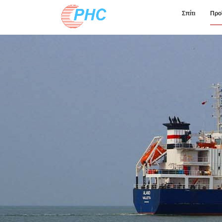
Σπίτι
Προ