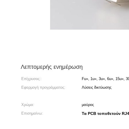
Λεπτομερής ενημέρωση
Επίχρυσος::
Fu», 1u», 3u», 6u», 15u», 3
Εφαρμογή προγράμματος:
Λύσεις δικτύωσης
Χρώμα:
μαύρος
Επισημαίνω:
Τα PCB τοποθετούν RJ4