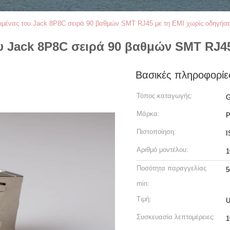
λιμένας του Jack 8P8C σειρά 90 βαθμών SMT RJ45 με τη EMI χωρίς οδηγήσε
ου Jack 8P8C σειρά 90 βαθμών SMT RJ4
Βασικές πληροφορίε
Τόπος καταγωγής:
G
Μάρκα:
Πιστοποίηση:
I
Αριθμό μοντέλου:
1
Ποσότητα παραγγελίας
5
min:
Τιμή:
U
Συσκευασία λεπτομέρειες:
1