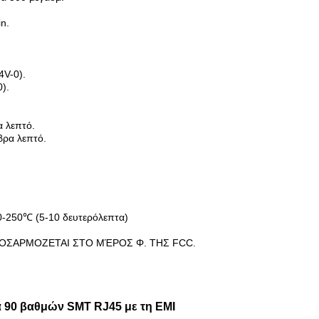
n.
4V-0).
).
 λεπτό.
ρα λεπτό.
50℃ (5-10 δευτερόλεπτα)
ΣΑΡΜΟΖΕΤΑΙ ΣΤΟ ΜΈΡΟΣ Φ. ΤΗΣ FCC.
ρά 90 βαθμών SMT RJ45 με τη EMI