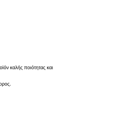
οϊόν καλής ποιότητας και
ορος.
ι