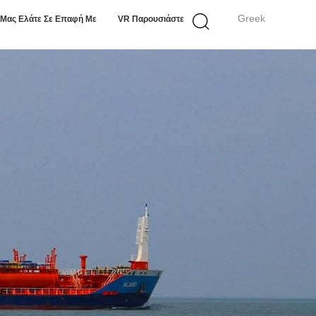
Greek
Μας Ελάτε Σε Επαφή Με
VR Παρουσιάστε