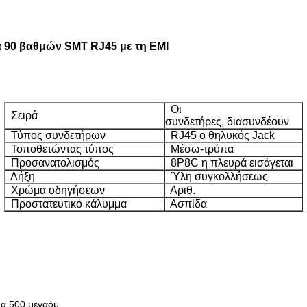
ρά 90 βαθμών SMT RJ45 με τη EMI
Οι
Σειρά
συνδετήρες, διασυνδέουν
Τύπος συνδετήρων
RJ45 ο θηλυκός Jack
Τοποθετώντας τύπος
Μέσω-τρύπα
Προσανατολισμός
8P8C η πλευρά εισάγεται
Λήξη
Ύλη συγκολλήσεως
Χρώμα οδηγήσεων
Αριθ.
Προστατευτικό κάλυμμα
Ασπίδα
α 500 μεγαόμ.