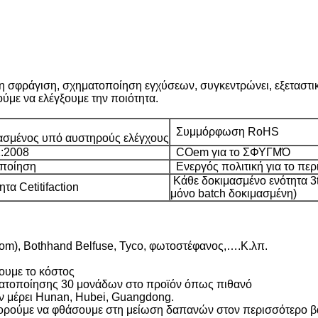
 η σφράγιση, σχηματοποίηση εγχύσεων, συγκεντρώνει, εξεταστι
ύμε να ελέγξουμε την ποιότητα.
Συμμόρφωση RoHS
σμένος υπό αυστηρούς ελέγχους
:2008
COem για το ΣΦΥΓΜΌ
ποίηση
Ενεργός πολιτική για το περ
Κάθε δοκιμασμένο ενότητα 3t
α Cetitifaction
μόνο batch δοκιμασμένη)
m), Bothhand Belfuse, Tyco, φωτοστέφανος,….Κ.λπ.
ξουμε το κόστος
ματοποίησης 30 μονάδων στο προϊόν όπως πιθανό
ν μέρει Hunan, Hubei, Guangdong.
ορούμε να φθάσουμε στη μείωση δαπανών στον περισσότερο 