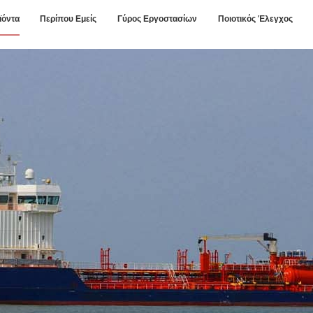
ϊόντα
Περίπου Εμείς
Γύρος Εργοστασίων
Ποιοτικός Έλεγχος