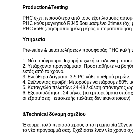
Production&Testing
PHC έχει περισσότερο από τους εξοπλισμούς αυτο
PHC κάθε μαγνητικό RJ45 δοκιμασμένο 3times (όχι 
PHC κάθε χρησιμοποιημένη μέρος αυτοματοποίηση S
Υπηρεσία
Pre-sales & μεταπωλήσεων προσφοράς PHC καλή τ
1. Νέο πρόγραμμα: Ισχυρή τεχνική και ιδανική υποστ
2. Υπάρχοντα προγράμματα: Προσπαθήστε να βοηθήσε
εκτός από το χρόνο.
3. Ελεύθερα δείγματα: 3-5 PC κάθε αριθμού μερών.
4. Στέλνοντας αμοιβή: Μπορούμε να πάρουμε 80% 
5. Καταγγελία πελατών: 24-48 έκθεση απάντησης ω
6. Εξουσιοδότηση: 24 μήνες (τα εμπορεύματα υπόσχ
οι εξαρτήσεις ι επισκευής πελάτες δεν ικανοποιούν)
&Technical δύναμη σχεδίου
Έχουμε πολύ περισσότερους από η εμπειρία 20year
το νέο πρόγραμμά σας. Σχεδιάστε έναν νέο χρόνο σ