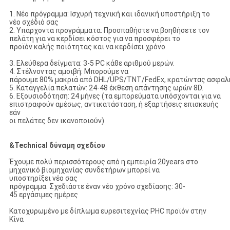
1. Νέο πρόγραμμα: Ισχυρή τεχνική και ιδανική υποστήριξη το
νέο σχέδιό σας
2. Υπάρχοντα προγράμματα: Προσπαθήστε να βοηθήσετε τον
πελάτη για να κερδίσει κόστος για να προσφέρει το
προϊόν καλής ποιότητας και να κερδίσει χρόνο.
3. Ελεύθερα δείγματα: 3-5 PC κάθε αριθμού μερών.
4. Στέλνοντας αμοιβή: Μπορούμε να
πάρουμε 80% μακριά από DHL/UPS/TNT/FedEx, κρατώντας ασφαλή
5. Καταγγελία πελατών: 24-48 έκθεση απάντησης ωρών 8D.
6. Εξουσιοδότηση: 24 μήνες (τα εμπορεύματα υπόσχονται για να
επιστραφούν αμέσως, αντικατάσταση, ή εξαρτήσεις επισκευής
εάν
οι πελάτες δεν ικανοποιούν)
&Technical δύναμη σχεδίου
Έχουμε πολύ περισσότερους από η εμπειρία 20years στο
μηχανικό βιομηχανίας συνδετήρων μπορεί να
υποστηρίξει νέο σας
πρόγραμμα. Σχεδιάστε έναν νέο χρόνο σχεδίασης: 30-
45 εργάσιμες ημέρες
Κατοχυρωμένο με δίπλωμα ευρεσιτεχνίας PHC προϊόν στην
Κίνα