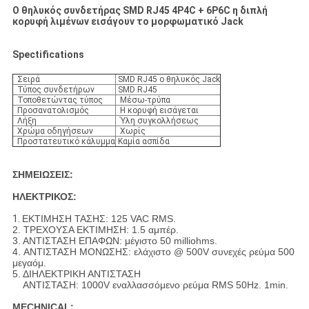
Ο θηλυκός συνδετήρας SMD RJ45 4P4C + 6P6C η διπλή
κορυφή λιμένων εισάγουν το μορφωματικό Jack
Spectifications
Σειρά
SMD RJ45 ο θηλυκός Jack
Τύπος συνδετήρων
SMD RJ45
Τοποθετώντας τύπος
Μέσω-τρύπα
Προσανατολισμός
Η κορυφή εισάγεται
Λήξη
Ύλη συγκολλήσεως
Χρώμα οδηγήσεων
Χωρίς
Προστατευτικό κάλυμμα
Καμία ασπίδα
ΣΗΜΕΙΩΣΕΙΣ:
ΗΛΕΚΤΡΙΚΟΣ:
1.
ΕΚΤΙΜΗΣΗ ΤΑΣΗΣ: 125 VAC RMS.
2. ΤΡΕΧΟΥΣΑ ΕΚΤΙΜΗΣΗ: 1.5 αμπέρ.
3. ΑΝΤΙΣΤΑΣΗ ΕΠΑΦΩΝ: μέγιστο 50 milliohms.
4. ΑΝΤΙΣΤΑΣΗ ΜΟΝΩΣΗΣ: ελάχιστο @ 500V συνεχές ρεύμα 500
μεγαόμ.
5. ΔΙΗΛΕΚΤΡΙΚΗ ΑΝΤΙΣΤΑΣΗ
ΑΝΤΙΣΤΑΣΗ: 1000V εναλλασσόμενο ρεύμα RMS 50Hz. 1min.
MECHNICAL: