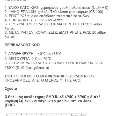
1.
ΥΛΙΚΟ ΚΑΤΟΙΚΙΑΣ: γεμισμένος γυαλί πολυεστέρας (UL94V-0).
2. ΥΛΙΚΟ ΕΠΑΦΩΝ: χαλκός T=0.46mm φωσφόρων (C5 100).
3. ΕΠΙΣΤΡΩΣΗ: glod επένδυση πέρα από το νικέλιο.
4. DURRABILITY: 750 κύκλοι λεπτό.
5. ΠΡΟ-ΎΛΗ ΣΥΓΚΟΛΛΉΣΕΩΣ ΔΙΑΤΉΡΗΣΗΣ PCB: 1 λίβρα
λεπτό.
6. ΜΕΤΑ-ΎΛΗ ΣΥΓΚΟΛΛΉΣΕΩΣ ΔΙΑΤΉΡΗΣΗΣ PCB: 10 λίβρα
λεπτό.
ΠΕΡΙΒΑΛΛΟΝΤΙΚΟΣ:
1.
ΑΠΟΘΗΚΕΥΣΗ: - 40℃ σε +85℃.
2. ΛΕΙΤΟΥΡΓΙΑ: 0℃ σε 70℃
3. ΘΕΡΜΟΚΡΑΣΙΑ ΥΛΗΣ ΣΥΓΚΟΛΛΉΣΕΩΣ ΚΥΜΑΤΩΝ: 230-
250℃ (5-10 δευτερόλεπτα)
ΣΥΝΤΡΟΦΟΙ ΜΕ ΤΟ ΜΟΡΦΩΜΑΤΙΚΟ ΒΟΥΛΩΜΑ ΠΟΥ
ΠΡΟΣΑΡΜΟΖΕΤΑΙ ΣΤΟ ΜΈΡΟΣ Φ. ΤΗΣ FCC.
Σχέδιο
Ο θηλυκός συνδετήρας SMD RJ45 4P4C + 6P6C η διπλή
κορυφή λιμένων εισάγουν το μορφωματικό Jack
(PHC)