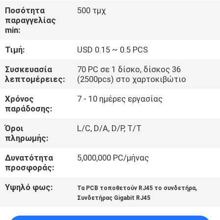
ΈΛΕΓΧΟΣ
Ποσότητα
500 τμχ
παραγγελίας
min:
ΜΑΣ
Τιμή:
USD 0.15 ~ 0.5 PCS
ΕΛΆΤΕ
ΣΕ
Συσκευασία
70 PC σε 1 δίσκο, δίσκος 36
λεπτομέρειες:
(2500pcs) στο χαρτοκιβώτιο
ΕΠΑΦΉ
Χρόνος
7 - 10 ημέρες εργασίας
ΜΕ
παράδοσης:
Όροι
L/C, D/A, D/P, T/T
VR
πληρωμής:
SHOW
Δυνατότητα
5,000,000 PC/μήνας
προσφοράς:
SITEMAP
Υψηλό φως:
,
Τα PCB τοποθετούν RJ45 το συνδετήρα
Συνδετήρας Gigabit RJ45
PRIVACY