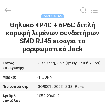
Dongguan
Penghui
Electronics
Co.,
Ltd..
SMD RJ45
All
Rights
Θηλυκό 4P4C + 6P6C διπλή
ΣΠΊΤΙ
Reserved.
κορυφή λιμένων συνδετήρων
ΠΡΟΪΌΝΤΑ
SMD RJ45 εισάγει το
μορφωματικό Jack
ΠΕΡΊΠΟΥ
ΕΜΕΊΣ
Τόπος
GuanDong, Κίνα (ηπειρωτική χώρα)
καταγωγής:
ΓΎΡΟΣ
Μάρκα:
PHCONN
ΕΡΓΟΣΤΑΣΊΩΝ
Πιστοποίηση:
ISO9001 : 2008 , SGS , RoHs
Αριθμό
1052-206012
ΠΟΙΟΤΙΚΌΣ
μοντέλου: