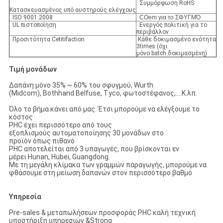
Συμμόρφωση RoHS
Κατασκευασμένος υπό αυστηρούς ελέγχους
ISO 9001:2008
COem για το ΣΦΥΓΜΌ
UL πιστοποίηση
Ενεργός πολιτική για το
περιβάλλον
Προσιτότητα Cetitifaction
Κάθε δοκιμασμένο ενότητα
3times (όχι
μόνο batch δοκιμασμένη)
Τιμή μονάδων
Δαπάνη μόνο 35% ~ 60% του σφυγμού, Wurth
(Midcom), Bothhand Belfuse, Tyco, φωτοστέφανος,….Κ.λπ.
Όλο το βήμα κάνει από μας. Έτσι μπορούμε να ελέγξουμε το
κόστος
PHC έχει περισσότερο από τους
εξοπλισμούς αυτοματοποίησης 30 μονάδων στο
προϊόν όπως πιθανό
PHC αποτελείται από 3 υπαγωγές, που βρίσκονται εν
μέρει Hunan, Hubei, Guangdong.
Με τη μεγάλη κλίμακα των γραμμών παραγωγής, μπορούμε να
φθάσουμε στη μείωση δαπανών στον περισσότερο βαθμό
Υπηρεσία
Pre-sales & μεταπωλήσεων προσφοράς PHC καλή τεχνική
υποστήριξη υπηρεσιών &Strong