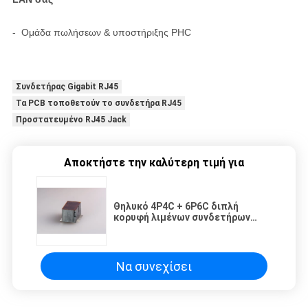
- Ομάδα πωλήσεων & υποστήριξης PHC
Συνδετήρας Gigabit RJ45
Τα PCB τοποθετούν το συνδετήρα RJ45
Προστατευμένο RJ45 Jack
Αποκτήστε την καλύτερη τιμή για
Θηλυκό 4P4C + 6P6C διπλή
κορυφή λιμένων συνδετήρων
SMD RJ45 εισάγει το
μορφωματικό Jack
Να συνεχίσει