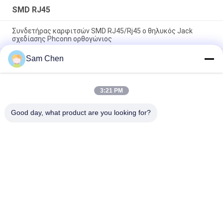
SMD RJ45
Συνδετήρας καρφιτσών SMD RJ45/Rj45 ο θηλυκός Jack
σχεδίασης Phconn ορθογώνιος
Sam Chen
Μικρό RJ45 ο μορφωματικός Jack κάθετο προστατευμένο
SMT με τη τοπ είσοδο wr-MJ 634108185321 ετικεττών 8P8C
ύλης συγκολλήσεως
3:21 PM
Προσαρμοσμένα 125 VAC RMS 18.1L SMD RJ45 για το βίντεο,
δικτύωση, τηλεπικοινωνίες
Good day, what product are you looking for?
Λαϊκή κατηγορία
Όλα
Rj45 Ο 
RJ45 Ethernet Jack
Μορφωματικός 
Jack
Ο Μαγνητικός RJ45 
RJ11 RJ45 Jack
Jack