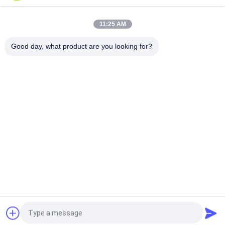
εισάγεται με των οδηγήσεων και το μετασχηματιστή
8P εσωτερικό μαγνητικό RJ45 με προστατευμένο το
11:25 AM
μετασχηματιστής χρώμα των οδηγήσεων η καμία EMI για το
καθορισμένο κιβώτιο
Good day, what product are you looking for?
Λαϊκή κατηγορία
Όλα
Rj45 Ο 
RJ45 Ethernet Jack
Μορφωματικός 
Jack
Ο Μαγνητικός RJ45 
RJ11 RJ45 Jack
Jack
90 Βαθμός Rj45
SMD RJ45
Σημείο Εισόδου 
RJ45 Συνδετήρας 
Rj45 Jack
USB
Αίτηση κράτησης