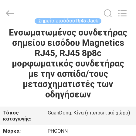
Dongguan
Penghui
Electronics
Co.,
Ltd..
Σημείο εισόδου Rj45 Jack
All
Rights
Ενσωματωμένος συνδετήρας
ΣΠΊΤΙ
Reserved.
σημείου εισόδου Magnetics
ΠΡΟΪΌΝΤΑ
RJ45, RJ45 8p8c
μορφωματικός συνδετήρας
ΠΕΡΊΠΟΥ
με την ασπίδα/τους
ΕΜΕΊΣ
μετασχηματιστές των
οδηγήσεων
ΓΎΡΟΣ
ΕΡΓΟΣΤΑΣΊΩΝ
Τόπος
GuanDong, Κίνα (ηπειρωτική χώρα)
καταγωγής:
ΠΟΙΟΤΙΚΌΣ
Μάρκα:
PHCONN