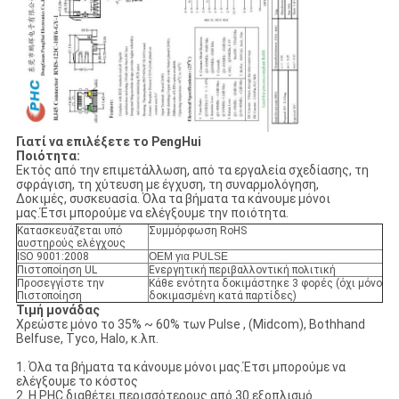
Γιατί να επιλέξετε το PengHui
Ποιότητα:
Εκτός από την επιμετάλλωση, από τα εργαλεία σχεδίασης, τη
σφράγιση, τη χύτευση με έγχυση, τη συναρμολόγηση,
Δοκιμές, συσκευασία. Όλα τα βήματα τα κάνουμε μόνοι
μας.Έτσι μπορούμε να ελέγξουμε την ποιότητα.
Κατασκευάζεται υπό
Συμμόρφωση RoHS
αυστηρούς ελέγχους
ISO 9001:2008
OEM για PULSE
Πιστοποίηση UL
Ενεργητική περιβαλλοντική πολιτική
Προσεγγίστε την
Κάθε ενότητα δοκιμάστηκε 3 φορές (όχι μόνο
Πιστοποίηση
δοκιμασμένη κατά παρτίδες)
Τιμή μονάδας
Χρεώστε μόνο το 35% ~ 60% των Pulse , (Midcom), Bothhand
Belfuse, Tyco, Halo, κ.λπ.
1. Όλα τα βήματα τα κάνουμε μόνοι μας.Έτσι μπορούμε να
ελέγξουμε το κόστος
2. Η PHC διαθέτει περισσότερους από 30 εξοπλισμό