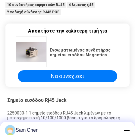
10 συνδετήρας καρφιτσών RJ45
4 λιμένας rj45
Υποδοχή σύνδεσης RJ45 POE
Αποκτήστε την καλύτερη τιμή για
Ενσωματωμένος συνδετήρας
σημείου εισόδου Magnetics
RJ45, RJ45 8p8c μορφωματικός
συνδετήρας με την ασπίδα/τους
μετασχηματιστές των
οδηγήσεων
Να συνεχίσει
Σημείο εισόδου Rj45 Jack
2250030-1 1 σημείο εισόδου RJ45 Jack λιμένων με το
μετασχηματιστή 10/100/1000 βάση-τ για το δρομολογητή
Sam Chen
10P η ενιαία κορυφή λιμένων σημείου εισόδου RJ45 Jack