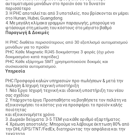
αυτοματισμού μονάδων στο προϊόν όσο το δυνατόν
περισσότερο
3. Η PHC αποτελείται από 3 υποτελείς, που βρίσκονται εν μέρει
στο Hunan, Hubei, Guangdong.
4. Με μεγάλη κλίμακα γραμμών παραγωγής, μπορούμε να
φτάσουμε στη μείωση του κόστους στο μέγιστο βαθμό
Παραγωγή & Δοκιμές
Η PHC διαθέτει περισσότερους από 30 εξοπλισμό αυτοματισμού
μονάδων για το προϊόν
PHC Κάθε Magnetic RJ45 δοκιμάστηκε 3 φορές (όχι μόνο
δοκιμασμένο κατά παρτίδες)
PHC Κάθε εξάρτημα SMT χρησιμοποιούσε δοκιμές και
συσκευασία αυτοματισμού.
Υπηρεσία
PHC Προσφορά καλών υπηρεσιών προ-πωλήσεων & μετά την
πώληση & Ισχυρή τεχνική υποστήριξη
1. Νέο Έργο: Ισχυρή τεχνική και ιδανική υποστήριξη του νέου
σας σχεδίου
2. Υπάρχοντα έργα: Προσπαθήστε να βοηθήσετε τον πελάτη να
εξοικονομήσει το κόστος για να προσφέρει το προϊόν καλής
ποιότητας
και εξοικονομήστε χρόνο.
3. Δωρεάν δείγματα: 3-5 ΤΕΜ για κάθε αριθμό εξαρτήματος.
4. Χρέωση αποστολής: Μπορούμε να λάβουμε έκπτωση 80% από
την DHL/UPS/TNT/FedEx, διατηρώντας την ασφάλεια και την
ταχύτητα.