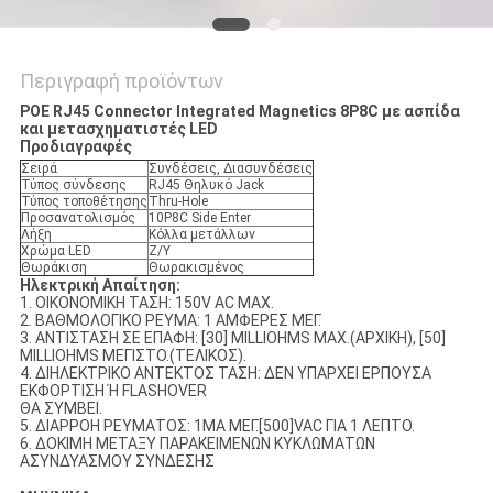
Περιγραφή προϊόντων
POE RJ45 Connector Integrated Magnetics 8P8C με ασπίδα
και μετασχηματιστές LED​
Προδιαγραφές
Σειρά
Συνδέσεις, Διασυνδέσεις
Τύπος σύνδεσης
RJ45 Θηλυκό Jack
Τύπος τοποθέτησης
Thru-Hole
Προσανατολισμός
10P8C Side Enter
Λήξη
Κόλλα μετάλλων
Χρώμα LED
Ζ/Υ
Θωράκιση
Θωρακισμένος
Ηλεκτρική Απαίτηση:
1. ΟΙΚΟΝΟΜΙΚΗ ΤΑΣΗ: 150V AC MAX.
2. ΒΑΘΜΟΛΟΓΙΚΟ ΡΕΥΜΑ: 1 ΑΜΦΕΡΕΣ ΜΕΓ.
3. ΑΝΤΙΣΤΑΣΗ ΣΕ ΕΠΑΦΗ: [30] MILLIOHMS MAX.(ΑΡΧΙΚΗ), [50]
MILLIOHMS ΜΕΓΙΣΤΟ.(ΤΕΛΙΚΟΣ).
4. ΔΙΗΛΕΚΤΡΙΚΟ ΑΝΤΕΚΤΟΣ ΤΑΣΗ: ΔΕΝ ΥΠΑΡΧΕΙ ΕΡΠΟΥΣΑ
ΕΚΦΟΡΤΙΣΗ Ή FLASHOVER
ΘΑ ΣΥΜΒΕΙ.
5. ΔΙΑΡΡΟΗ ΡΕΥΜΑΤΟΣ: 1MA ΜΕΓ.[500]VAC ΓΙΑ 1 ΛΕΠΤΟ.
6. ΔΟΚΙΜΗ ΜΕΤΑΞΥ ΠΑΡΑΚΕΙΜΕΝΩΝ ΚΥΚΛΩΜΑΤΩΝ
ΑΣΥΝΔΥΑΣΜΟΥ ΣΥΝΔΕΣΗΣ