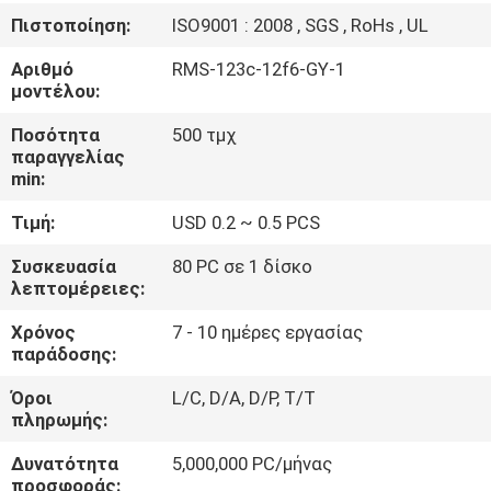
ΈΛΕΓΧΟΣ
Πιστοποίηση:
ISO9001 : 2008 , SGS , RoHs , UL
Αριθμό
RMS-123c-12f6-GY-1
ΜΑΣ
μοντέλου:
ΕΛΆΤΕ
Ποσότητα
500 τμχ
ΣΕ
παραγγελίας
min:
ΕΠΑΦΉ
Τιμή:
USD 0.2 ~ 0.5 PCS
ΜΕ
Συσκευασία
80 PC σε 1 δίσκο
λεπτομέρειες:
VR
Χρόνος
7 - 10 ημέρες εργασίας
SHOW
παράδοσης:
Όροι
L/C, D/A, D/P, T/T
SITEMAP
πληρωμής:
Δυνατότητα
5,000,000 PC/μήνας
PRIVACY
προσφοράς: