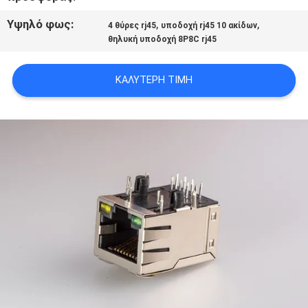
POLICY
Υψηλό φως:
,
,
4 θύρες rj45
υποδοχή rj45 10 ακίδων
θηλυκή υποδοχή 8P8C rj45
ΚΑΛΎΤΕΡΗ ΤΙΜΉ