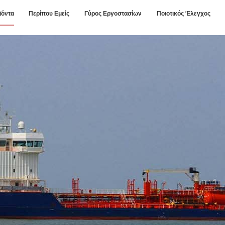
ϊόντα
Περίπου Εμείς
Γύρος Εργοστασίων
Ποιοτικός Έλεγχος