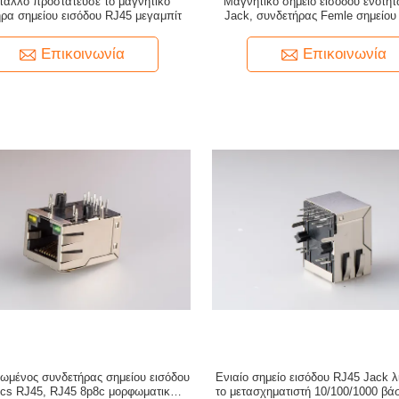
ταλλο προστάτευσε το μαγνητικό
Μαγνητικό σημείο εισόδου ενοτή
ρα σημείου εισόδου RJ45 μεγαμπίτ
Jack, συνδετήρας Femle σημείου
RJ45 χωρίς οδηγήσεων και προστ
πιάτο ενθέτων
Επικοινωνία
Επικοινωνία
μένος συνδετήρας σημείου εισόδου
Ενιαίο σημείο εισόδου RJ45 Jack λ
ics RJ45, RJ45 8p8c μορφωματικός
το μετασχηματιστή 10/100/1000 βάσ