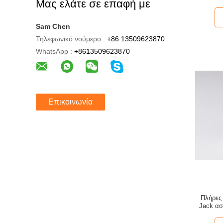
Μας ελάτε σε επαφή με
σ
με
Sam Chen
Τηλεφωνικό νούμερο :
+86 13509623870
WhatsApp :
+8613509623870
Επικοινωνία
Πλήρες 
Jack α