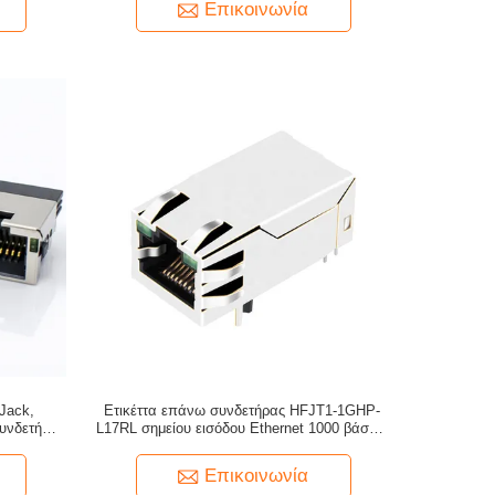
Επικοινωνία
Jack,
Ετικέττα επάνω συνδετήρας HFJT1-1GHP-
συνδετήρας
L17RL σημείου εισόδου Ethernet 1000 βάση-τ
ετεί
RJ45
Επικοινωνία