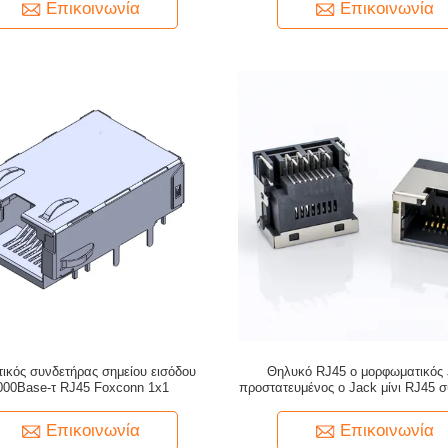
Επικοινωνία
Επικοινωνία
τικός συνδετήρας σημείου εισόδου
Θηλυκό RJ45 ο μορφωματικός 
000Base-τ RJ45 Foxconn 1x1
προστατευμένος ο Jack μίνι RJ45 
όφσετ για την επιτροπή τοποθ
Επικοινωνία
Επικοινωνία