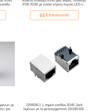
των RJ45
Κάθετη υποδοχή RJ45 μίας θύρας, υποδοχή
 εισόδου
POE RJ45 με ενιαία κίτρινη λυχνία LED και
ατευμένο
θωρακισμένη καρτέλα
Επικοινωνία
ιμένων με
2250030-1 1 σημείο εισόδου RJ45 Jack
η-τ για το
λιμένων με το μετασχηματιστή 10/100/1000