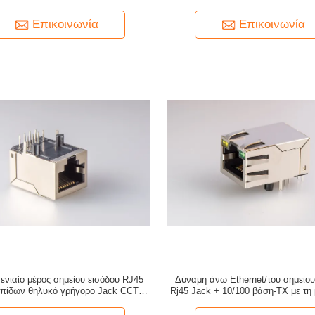
υνδετήρας με την ασπίδα/τους
δρομολογητή
τασχηματιστές των οδηγήσεων
Επικοινωνία
Επικοινωνία
ενιαίο μέρος σημείου εισόδου RJ45
Δύναμη άνω Ethernet/του σημείου
σπίδων θηλυκό γρήγορο Jack CCTV
Rj45 Jack + 10/100 βάση-TX με τη
10/100 βάση-τ
ενότητα