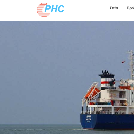
Σπίτι
Προ