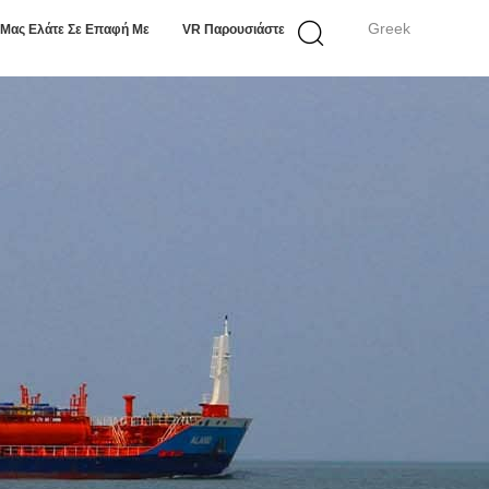
Greek
Μας Ελάτε Σε Επαφή Με
VR Παρουσιάστε