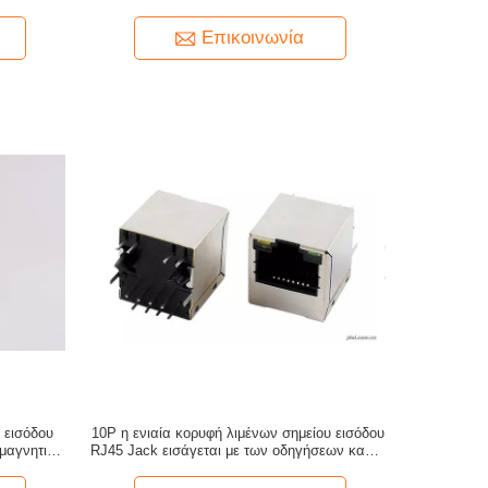
βάση-τ για το δρομολογητή
Επικοινωνία
 εισόδου
10P η ενιαία κορυφή λιμένων σημείου εισόδου
 μαγνητική
RJ45 Jack εισάγεται με των οδηγήσεων και το
μετασχηματιστή