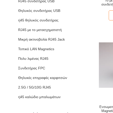
Το μέ
RJ45 συνδετήρας USB
συνδετή
Θηλυκός συνδετήρας USB
rj45 θηλυκός συνδετήρας
RJ45 με το μετασχηματιστή
Μικρή ακτινοβολία RJ45 Jack
Τοπικό LAN Magnetics
Πολυ λιμένας RJ45
Συνδετήρας FPC
Θηλυκές επιγραφές καρφιτσών
2.5G / 5G/10G RJ45
rj45 καλώδιο μπαλωμάτων
Ενσωματω
Magnet