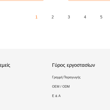
1
2
3
4
5
εμείς
Γύρος εργοστασίων
Γραμμή Παραγωγής
OEM / ODM
Ε & Α