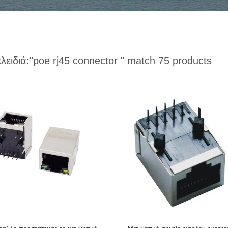
κλειδιά:
"poe rj45 connector "
match 75 products