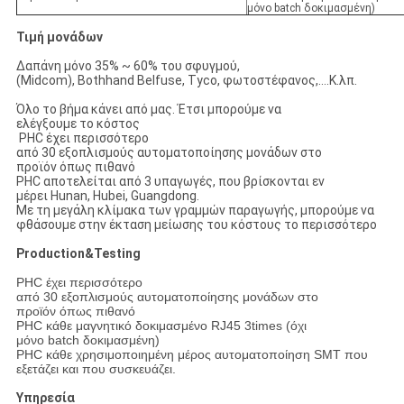
μόνο batch δοκιμασμένη)
Τιμή μονάδων
Δαπάνη μόνο 35% ~ 60% του σφυγμού,
(Midcom), Bothhand Belfuse, Tyco, φωτοστέφανος,….Κ.λπ.
Όλο το βήμα κάνει από μας. Έτσι μπορούμε να
ελέγξουμε το κόστος
PHC έχει περισσότερο
από 30 εξοπλισμούς αυτοματοποίησης μονάδων στο
προϊόν όπως πιθανό
PHC αποτελείται από 3 υπαγωγές, που βρίσκονται εν
μέρει Hunan, Hubei, Guangdong.
Με τη μεγάλη κλίμακα των γραμμών παραγωγής, μπορούμε να
φθάσουμε στην έκταση μείωσης του κόστους το περισσότερο
Production&Testing
PHC έχει περισσότερο
από 30 εξοπλισμούς αυτοματοποίησης μονάδων στο
προϊόν όπως πιθανό
PHC κάθε μαγνητικό δοκιμασμένο RJ45 3times (όχι
μόνο batch δοκιμασμένη)
PHC κάθε χρησιμοποιημένη μέρος αυτοματοποίηση SMT που
εξετάζει και που συσκευάζει.
Υπηρεσία