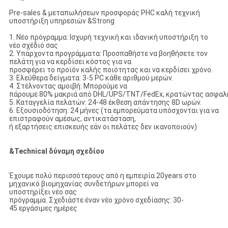
Pre-sales & μεταπωλήσεων προσφοράς PHC καλή τεχνική
υποστήριξη υπηρεσιών &Strong
1. Νέο πρόγραμμα: Ισχυρή τεχνική και ιδανική υποστήριξη το
νέο σχέδιό σας
2. Υπάρχοντα προγράμματα: Προσπαθήστε να βοηθήσετε τον
πελάτη για να κερδίσει κόστος για να
προσφέρει το προϊόν καλής ποιότητας και να κερδίσει χρόνο.
3. Ελεύθερα δείγματα: 3-5 PC κάθε αριθμού μερών.
4. Στέλνοντας αμοιβή: Μπορούμε να
πάρουμε 80% μακριά από DHL/UPS/TNT/FedEx, κρατώντας ασφαλή
5. Καταγγελία πελατών: 24-48 έκθεση απάντησης 8D ωρών.
6. Εξουσιοδότηση: 24 μήνες (τα εμπορεύματα υπόσχονται για να
επιστραφούν αμέσως, αντικατάσταση,
ή εξαρτήσεις επισκευής εάν οι πελάτες δεν ικανοποιούν)
&Technical δύναμη σχεδίου
Έχουμε πολύ περισσότερους από η εμπειρία 20years στο
μηχανικό βιομηχανίας συνδετήρων μπορεί να
υποστηρίξει νέο σας
πρόγραμμα. Σχεδιάστε έναν νέο χρόνο σχεδίασης: 30-
45 εργάσιμες ημέρες