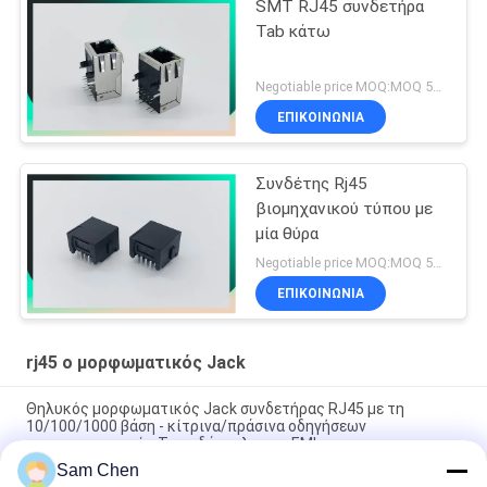
SMT RJ45 συνδετήρα
Tab κάτω
Negotiable price MOQ:MOQ 500-5KPCS
ΕΠΙΚΟΙΝΩΝΊΑ
Συνδέτης Rj45
βιομηχανικού τύπου με
μία θύρα
Negotiable price MOQ:MOQ 500-5KPCS
ΕΠΙΚΟΙΝΩΝΊΑ
rj45 ο μορφωματικός Jack
Θηλυκός μορφωματικός Jack συνδετήρας RJ45 με τη
10/100/1000 βάση - κίτρινα/πράσινα οδηγήσεων
μετασχηματιστών Τ και δάχτυλο της EMI
Sam Chen