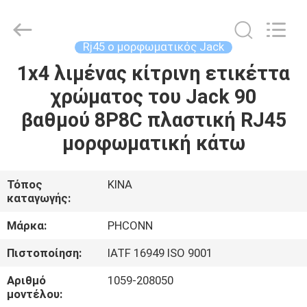
Dongguan
Penghui
Electronics
Co.,
Ltd..
Rj45 ο μορφωματικός Jack
All
Rights
1x4 λιμένας κίτρινη ετικέττα
ΣΠΊΤΙ
Reserved.
χρώματος του Jack 90
ΠΡΟΪΌΝΤΑ
βαθμού 8P8C πλαστική RJ45
μορφωματική κάτω
ΠΕΡΊΠΟΥ
ΕΜΕΊΣ
Τόπος
ΚΙΝΑ
καταγωγής:
ΓΎΡΟΣ
Μάρκα:
PHCONN
ΕΡΓΟΣΤΑΣΊΩΝ
Πιστοποίηση:
IATF 16949 ISO 9001
Αριθμό
1059-208050
ΠΟΙΟΤΙΚΌΣ
μοντέλου: