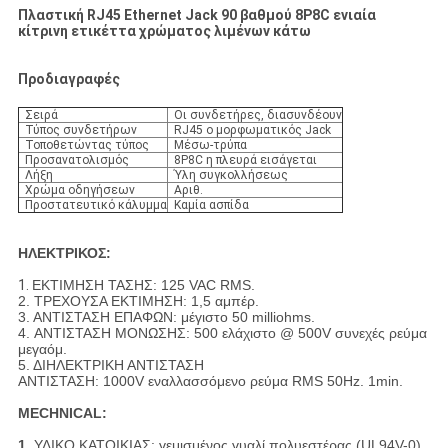
Πλαστική RJ45 Ethernet Jack 90 βαθμού 8P8C ενιαία
κίτρινη ετικέττα χρώματος λιμένων κάτω
Προδιαγραφές
Σειρά
Οι συνδετήρες, διασυνδέουν
Τύπος συνδετήρων
RJ45 ο μορφωματικός Jack
Τοποθετώντας τύπος
Μέσω-τρύπα
Προσανατολισμός
8P8C η πλευρά εισάγεται
Λήξη
Ύλη συγκολλήσεως
Χρώμα οδηγήσεων
Αριθ.
Προστατευτικό κάλυμμα
Καμία ασπίδα
ΗΛΕΚΤΡΙΚΟΣ:
1.
ΕΚΤΙΜΗΣΗ ΤΑΣΗΣ: 125 VAC RMS.
2. ΤΡΕΧΟΥΣΑ ΕΚΤΙΜΗΣΗ: 1,5 αμπέρ.
3. ΑΝΤΙΣΤΑΣΗ ΕΠΑΦΩΝ: μέγιστο 50 milliohms.
4. ΑΝΤΙΣΤΑΣΗ ΜΟΝΩΣΗΣ: 500 ελάχιστο @ 500V συνεχές ρεύμα
μεγαόμ.
5. ΔΙΗΛΕΚΤΡΙΚΗ ΑΝΤΙΣΤΑΣΗ
ΑΝΤΙΣΤΑΣΗ: 1000V εναλλασσόμενο ρεύμα RMS 50Hz. 1min.
MECHNICAL:
1.
ΥΛΙΚΟ ΚΑΤΟΙΚΙΑΣ: γεμισμένος γυαλί πολυεστέρας (UL94V-0).