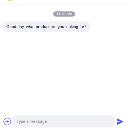
μορφωματικό Jack 18.1L μαύρο οριζόντιο πλαστικό υλικό
1x1 Ethernet Molex RJ45
11:38 AM
Εγκεκριμένη ROHS μικρή ακτινοβολία STP 8P8C RJ45 SMT
Jack με το μαξιλάρι ύλης συγκολλήσεως
Good day, what product are you looking for?
Λαϊκή κατηγορία
Όλα
Rj45 Ο 
RJ45 Ethernet Jack
Μορφωματικός 
Jack
Ο Μαγνητικός RJ45 
RJ11 RJ45 Jack
Jack
90 Βαθμός Rj45
SMD RJ45
Σημείο Εισόδου 
RJ45 Συνδετήρας 
Rj45 Jack
USB
Αίτηση κράτησης