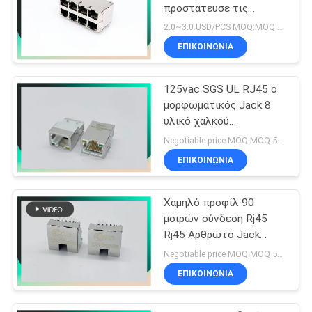
προστάτευσε τις
οδηγήσεις RJ45
2.0~3.0 USD/PCS MOQ:MOQ 500-5KPCS
Ethernet Jack W/O
ΕΠΙΚΟΙΝΩΝΊΑ
125vac SGS UL RJ45 ο
μορφωματικός Jack 8
υλικό χαλκού
φωσφόρων καρφιτσών
Negotiable price MOQ:MOQ 500-5KPCS
ΕΠΙΚΟΙΝΩΝΊΑ
Χαμηλό προφίλ 90
μοιρών σύνδεση Rj45
Rj45 Αρθρωτό Jack
Shielded
Negotiable price MOQ:MOQ 500-5KPCS
ΕΠΙΚΟΙΝΩΝΊΑ