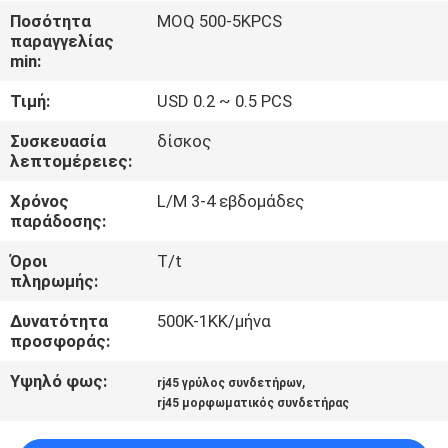
ΈΛΕΓΧΟΣ
Ποσότητα
MOQ 500-5KPCS
παραγγελίας
min:
ΜΑΣ
Τιμή:
USD 0.2 ~ 0.5 PCS
ΕΛΆΤΕ
ΣΕ
Συσκευασία
δίσκος
λεπτομέρειες:
ΕΠΑΦΉ
Χρόνος
L/M 3-4 εβδομάδες
ΜΕ
παράδοσης:
Όροι
T/t
VR
πληρωμής:
SHOW
Δυνατότητα
500K-1KK/μήνα
προσφοράς:
SITEMAP
Υψηλό φως:
,
rj45 γρύλος συνδετήρων
rj45 μορφωματικός συνδετήρας
PRIVACY