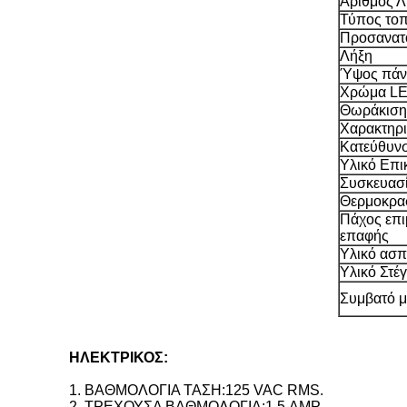
Αριθμός Λ
Τύπος το
Προσανατ
Λήξη
Ύψος πάν
Χρώμα L
Θωράκιση
Χαρακτηρι
Κατεύθυνσ
Υλικό Επι
Συσκευασ
Θερμοκρασ
Πάχος επι
επαφής
Υλικό ασπ
Υλικό Στέ
Συμβατό 
ΗΛΕΚΤΡΙΚΟΣ:
1. ΒΑΘΜΟΛΟΓΙΑ ΤΑΣΗ:125 VAC RMS.
2. ΤΡΕΧΟΥΣΑ ΒΑΘΜΟΛΟΓΙΑ:1,5 AMP.