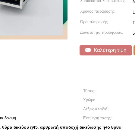
Συσκευασία λεπτομέρειες:
δ
Χρόνος παράδοσης:
L
Όροι πληρωμής:
T
Δυνατότητα προσφοράς:
5
Καλύτερη τιμή
Τύπος:
Χρώμα:
Λέξεις-κλειδιά:
ια δοκιμή
Εκτίμηση τάσης:
θύρα δικτύου rj45
αρθρωτή υποδοχή δικτύωσης rj45 8p8c
,
,