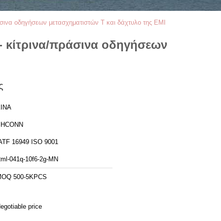
άσινα οδηγήσεων μετασχηματιστών Τ και δάχτυλο της EMI
- κίτρινα/πράσινα οδηγήσεων
ς
ΙΝΑ
PHCONN
IATF 16949 ISO 9001
ml-041q-10f6-2g-ΜΝ
OQ 500-5KPCS
egotiable price