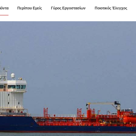
ϊόντα
Περίπου Εμείς
Γύρος Εργοστασίων
Ποιοτικός Έλεγχος