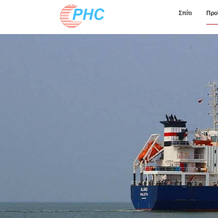
Σπίτι
Προ