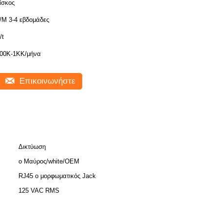
ίσκος
/M 3-4 εβδομάδες
/t
00K-1KK/μήνα
Επικοινωνήστε
Δικτύωση
ο Μαύρος/white/OEM
RJ45 ο μορφωματικός Jack
125 VAC RMS