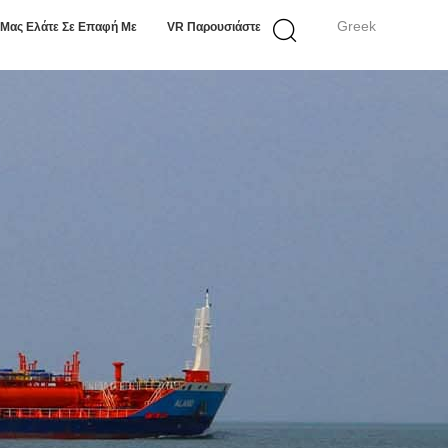
Greek
Μας Ελάτε Σε Επαφή Με
VR Παρουσιάστε