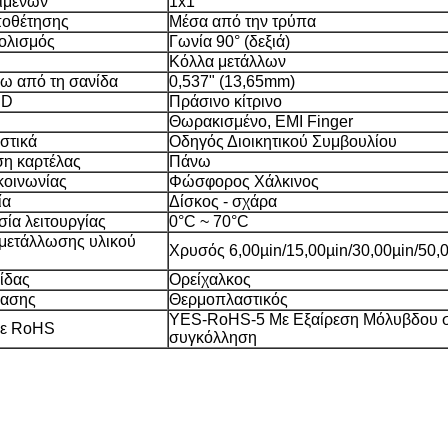
ιμένων
1x1
ποθέτησης
Μέσα από την τρύπα
ολισμός
Γωνία 90° (δεξιά)
Κόλλα μετάλλων
ω από τη σανίδα
0,537" (13,65mm)
ED
Πράσινο κίτρινο
Θωρακισμένο, EMI Finger
στικά
Οδηγός Διοικητικού Συμβουλίου
η καρτέλας
Πάνω
κοινωνίας
Φώσφορος Χάλκινος
ία
Δίσκος - σχάρα
ία λειτουργίας
0°C ~ 70°C
μετάλλωσης υλικού
Χρυσός 6,00µin/15,00µin/30,00µin/50,
ίδας
Ορείχαλκος
γασης
Θερμοπλαστικός
YES-RoHS-5 Με Εξαίρεση Μόλυβδου 
με RoHS
συγκόλληση