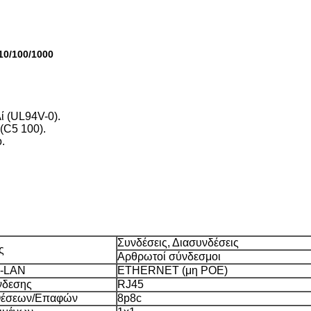
10/100/1000
 (UL94V-0).
C5 100).
.
Συνδέσεις, Διασυνδέσεις
ς
Αρθρωτοί σύνδεσμοι
-LAN
ETHERNET (μη POE)
νδεσης
RJ45
Θέσεων/Επαφών
8p8c