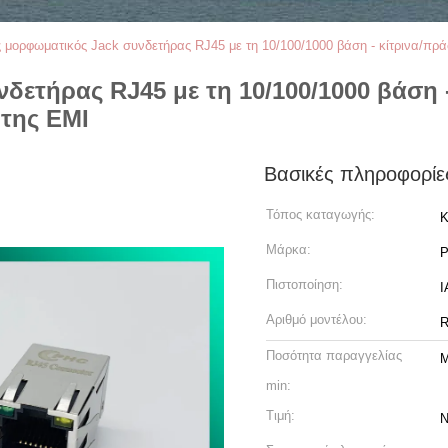
 μορφωματικός Jack συνδετήρας RJ45 με τη 10/100/1000 βάση - κίτρινα/πρ
δετήρας RJ45 με τη 10/100/1000 βάση 
 της EMI
Βασικές πληροφορίε
Τόπος καταγωγής:
Κ
Μάρκα:
Πιστοποίηση:
Αριθμό μοντέλου:
R
Ποσότητα παραγγελίας
M
min:
Τιμή:
N