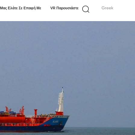
Greek
Μας Ελάτε Σε Επαφή Με
VR Παρουσιάστε