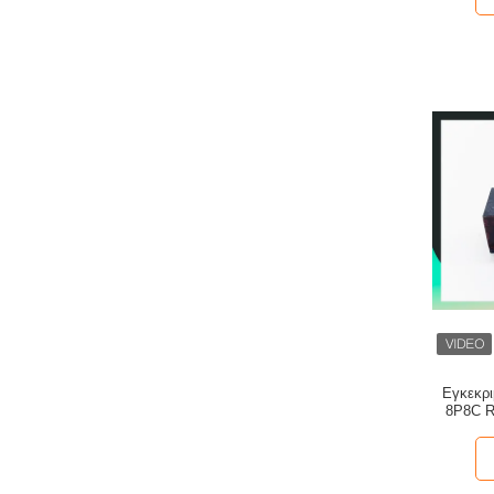
Εγκεκρι
8P8C R