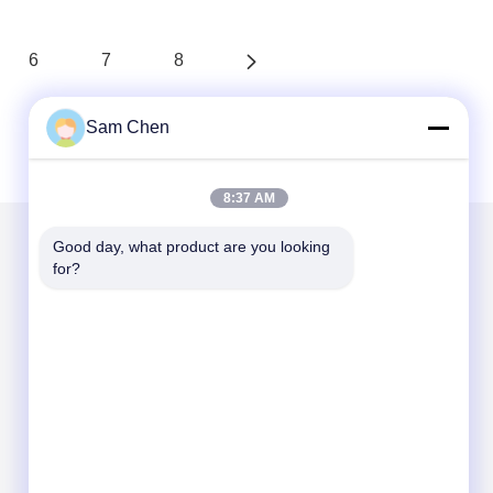
6
7
8
Sam Chen
8:37 AM
Good day, what product are you looking 
for?
Στείλτε μας μήνυμα