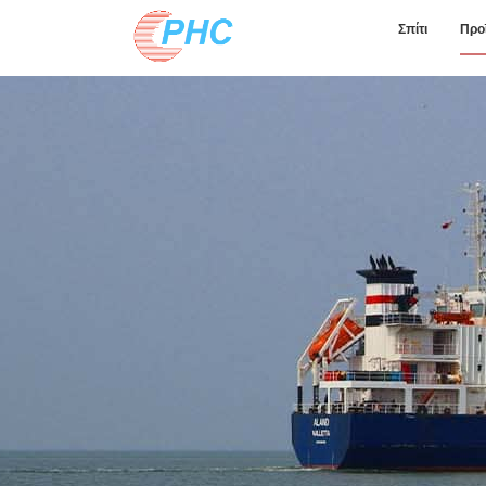
Σπίτι
Προ