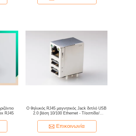
ριζόντιο
Ο θηλυκός RJ45 μαγνητικός Jack διπλό USB
lex RJ45
2.0 βάση 10/100 Ethernet - Τ/ασπίδα/
οδηγημένος
Επικοινωνία