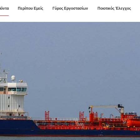
ϊόντα
Περίπου Εμείς
Γύρος Εργοστασίων
Ποιοτικός Έλεγχος