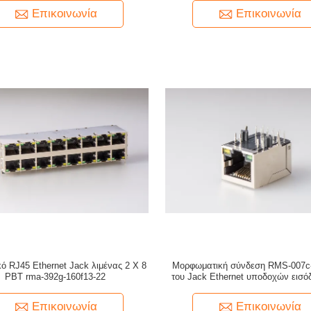
Επικοινωνία
Επικοινωνία
ό RJ45 Ethernet Jack λιμένας 2 X 8
Μορφωματική σύνδεση RMS-007c
PBT rma-392g-160f13-22
του Jack Ethernet υποδοχών εισ
RJ45
Επικοινωνία
Επικοινωνία