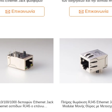
J45 Ethernet Jack φωσφόρων
των οδηγήσεων και την ασπίδα rm
20f6-YG
Επικοινωνία
Επικοινωνία
 10/100/1000 διεπαφών Ethernet Jack
Πλήρης θωράκιση RJ45 Ethernet 
hernet ασπίδων RJ45 ο επάνω
Modular Μονής Θύρας με Μετασχ
μορφωματικός Jack