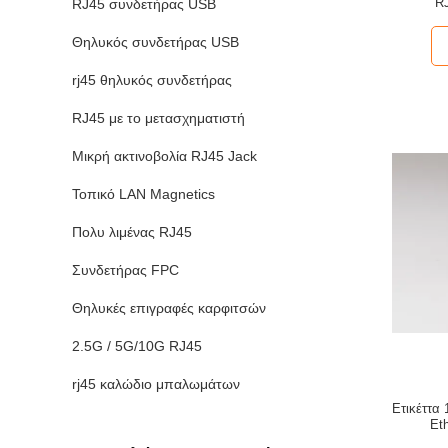
R
RJ45 συνδετήρας USB
Θηλυκός συνδετήρας USB
rj45 θηλυκός συνδετήρας
RJ45 με το μετασχηματιστή
Μικρή ακτινοβολία RJ45 Jack
Τοπικό LAN Magnetics
Πολυ λιμένας RJ45
Συνδετήρας FPC
Θηλυκές επιγραφές καρφιτσών
2.5G / 5G/10G RJ45
rj45 καλώδιο μπαλωμάτων
Ετικέττα
Et