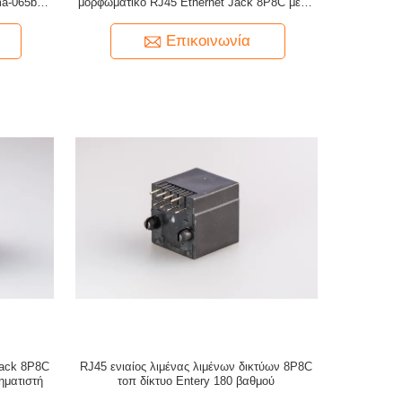
a-065bc-
μορφωματικό RJ45 Ethernet Jack 8P8C με το
μετασχηματιστή και χωρίς οδηγήσεις
Επικοινωνία
Jack 8P8C
RJ45 ενιαίος λιμένας λιμένων δικτύων 8P8C
ηματιστή
τοπ δίκτυο Entery 180 βαθμού