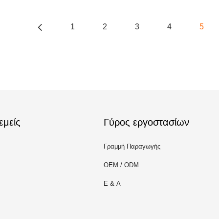
1
2
3
4
5
εμείς
Γύρος εργοστασίων
Γραμμή Παραγωγής
OEM / ODM
Ε & Α