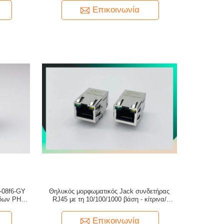
Επικοινωνία
-08f6-GY
Θηλυκός μορφωματικός Jack συνδετήρας
όδων PHC
RJ45 με τη 10/100/1000 βάση - κίτρινα/
πράσινα οδηγήσεων μετασχηματιστών Τ και
δάχτυλο της EMI
Επικοινωνία