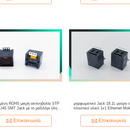
μένη ROHS μικρή ακτινοβολία STP
μορφωματικό Jack 18.1L μαύρο ο
J45 SMT Jack με το μαξιλάρι ύλης
πλαστικό υλικό 1x1 Ethernet Mo
συγκολλήσεως
Επικοινωνία
Επικοινωνία