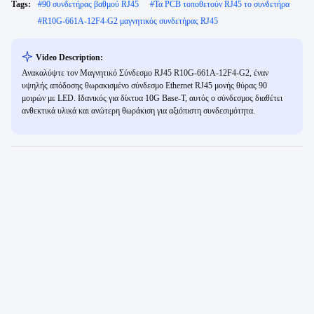
Tags:
#
90 συνδετήρας βαθμού RJ45
#
Τα PCB τοποθετούν RJ45 το συνδετήρα
#
R10G-661A-12F4-G2 μαγνητικός συνδετήρας RJ45
Video Description:
Ανακαλύψτε τον Μαγνητικό Σύνδεσμο RJ45 R10G-661A-12F4-G2, έναν
υψηλής απόδοσης θωρακισμένο σύνδεσμο Ethernet RJ45 μονής θύρας 90
μοιρών με LED. Ιδανικός για δίκτυα 10G Base-T, αυτός ο σύνδεσμος διαθέτει
ανθεκτικά υλικά και ανώτερη θωράκιση για αξιόπιστη συνδεσιμότητα.