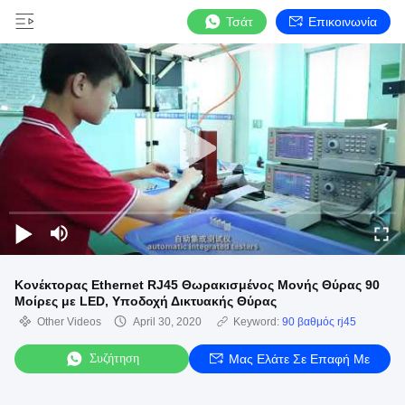
Τσάτ
Επικοινωνία
Κονέκτορας Ethernet RJ45 Θωρακισμένος Μονής Θύρας 90
Μοίρες με LED, Υποδοχή Δικτυακής Θύρας
Other Videos
April 30, 2020
Keyword:
90 βαθμός rj45
Συζήτηση
Μας Ελάτε Σε Επαφή Με