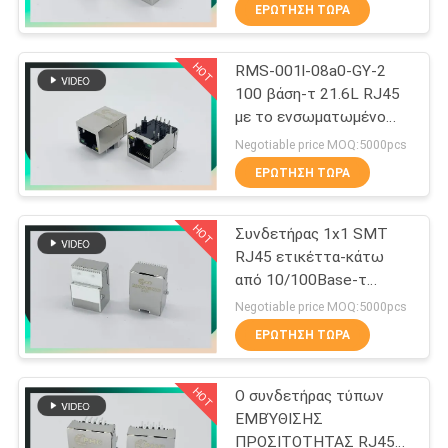
ΈΛΕΓΧΟΣ
ΕΡΏΤΗΣΗ ΤΏΡΑ
HOT
RMS-001l-08a0-GY-2
ΜΑΣ
33
100 βάση-τ 21.6L RJ45
ΕΛΆΤΕ
με το ενσωματωμένο
Ο μαγνητικός RJ45
ΣΕ
magnetics με G/Y LEDs
Negotiable price MOQ:5000pcs
Jack
ΕΠΑΦΉ
ΕΡΏΤΗΣΗ ΤΏΡΑ
ΜΕ
HOT
Συνδετήρας 1x1 SMT
RJ45 ετικέττα-κάτω
VR
από 10/100Base-τ
21
MIC26023-5134W-LF3
SHOW
Negotiable price MOQ:5000pcs
PHCONN
ΕΡΏΤΗΣΗ ΤΏΡΑ
RJ11 RJ45 Jack
SITEMAP
HOT
Ο συνδετήρας τύπων
ΕΜΒΎΘΙΣΗΣ
PRIVACY
ΠΡΟΣΙΤΟΤΗΤΑΣ RJ45