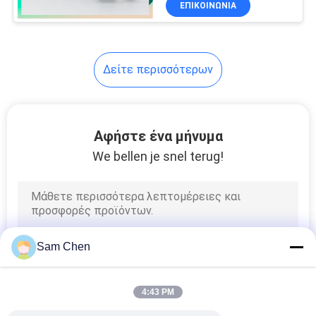
ΕΠΙΚΟΙΝΩΝΊΑ
17
RJ45 με το
μετασχηματιστή
Δείτε περισσότερων
Αφήστε ένα μήνυμα
We bellen je snel terug!
12
Μικρή ακτινοβολία
RJ45 Jack
Sam Chen
4:43 PM
6