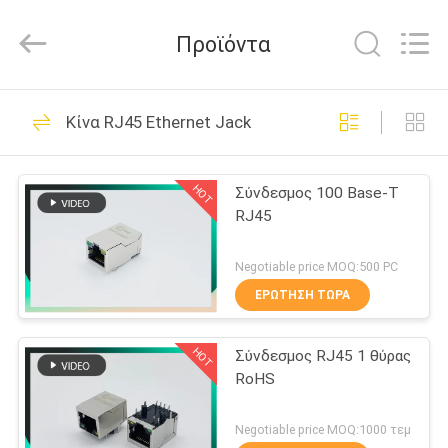
Dongguan
Penghui
Electronics
Προϊόντα
Co.,
Ltd..
All
Rights
ΣΠΊΤΙ
Reserved.
82
Κίνα RJ45 Ethernet Jack
rj45 ο
ΠΡΟΪΌΝΤΑ
μορφωματικός
HOT
Σύνδεσμος 100 Base-T
RJ45
Jack
ΠΕΡΊΠΟΥ
ΕΜΕΊΣ
Negotiable price MOQ:500 PC
ΕΡΏΤΗΣΗ ΤΏΡΑ
34
ΓΎΡΟΣ
HOT
Σύνδεσμος RJ45 1 θύρας
ΕΡΓΟΣΤΑΣΊΩΝ
RJ45 Ethernet Jack
RoHS
ΠΟΙΟΤΙΚΌΣ
Negotiable price MOQ:1000 τεμ