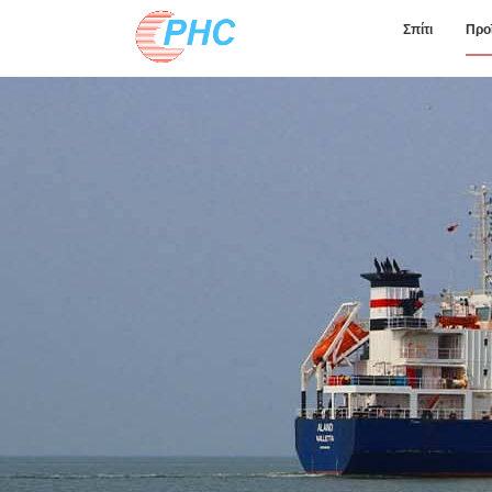
Σπίτι
Προ