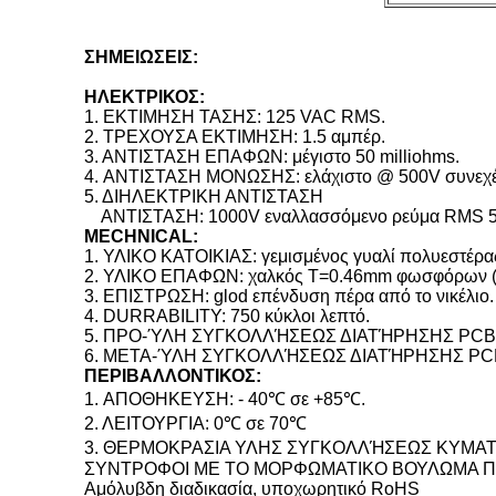
ΣΗΜΕΙΩΣΕΙΣ:
ΗΛΕΚΤΡΙΚΟΣ:
1.
ΕΚΤΙΜΗΣΗ ΤΑΣΗΣ: 125 VAC RMS.
2. ΤΡΕΧΟΥΣΑ ΕΚΤΙΜΗΣΗ: 1.5 αμπέρ.
3. ΑΝΤΙΣΤΑΣΗ ΕΠΑΦΩΝ: μέγιστο 50 milliohms.
4. ΑΝΤΙΣΤΑΣΗ ΜΟΝΩΣΗΣ: ελάχιστο @ 500V συνεχές
5. ΔΙΗΛΕΚΤΡΙΚΗ ΑΝΤΙΣΤΑΣΗ
ΑΝΤΙΣΤΑΣΗ: 1000V εναλλασσόμενο ρεύμα RMS 5
MECHNICAL:
1.
ΥΛΙΚΟ ΚΑΤΟΙΚΙΑΣ: γεμισμένος γυαλί πολυεστέρα
2. ΥΛΙΚΟ ΕΠΑΦΩΝ: χαλκός T=0.46mm φωσφόρων (
3. ΕΠΙΣΤΡΩΣΗ: glod επένδυση πέρα από το νικέλιο.
4. DURRABILITY: 750 κύκλοι λεπτό.
5. ΠΡΟ-ΎΛΗ ΣΥΓΚΟΛΛΉΣΕΩΣ ΔΙΑΤΉΡΗΣΗΣ PCB: 1
6. ΜΕΤΑ-ΎΛΗ ΣΥΓΚΟΛΛΉΣΕΩΣ ΔΙΑΤΉΡΗΣΗΣ PCB: 
ΠΕΡΙΒΑΛΛΟΝΤΙΚΟΣ:
1.
ΑΠΟΘΗΚΕΥΣΗ: - 40℃ σε +85℃.
2. ΛΕΙΤΟΥΡΓΙΑ: 0℃ σε 70℃
3. ΘΕΡΜΟΚΡΑΣΙΑ ΥΛΗΣ ΣΥΓΚΟΛΛΉΣΕΩΣ ΚΥΜΑΤΩΝ:
ΣΥΝΤΡΟΦΟΙ ΜΕ ΤΟ ΜΟΡΦΩΜΑΤΙΚΟ ΒΟΥΛΩΜΑ ΠΟ
Αμόλυβδη διαδικασία, υποχωρητικό RoHS