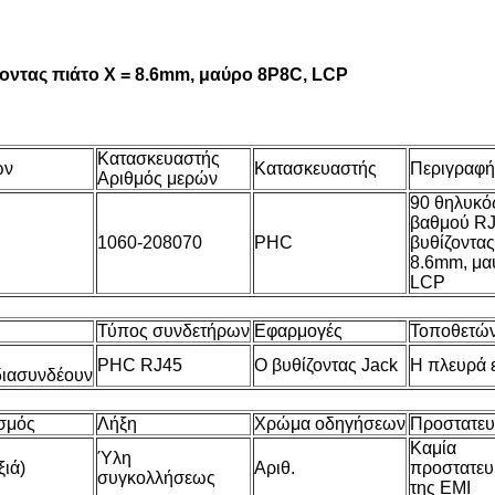
ζοντας πιάτο Χ = 8.6mm, μαύρο 8P8C, LCP
Κατασκευαστής
ών
Κατασκευαστής
Περιγραφή
Αριθμός μερών
90 θηλυκό
βαθμού RJ
1060-208070
PHC
βυθίζοντας
8.6mm, μα
LCP
Τύπος συνδετήρων
Εφαρμογές
Τοποθετών
PHC RJ45
Ο βυθίζοντας Jack
Η πλευρά ε
διασυνδέουν
σμός
Λήξη
Χρώμα οδηγήσεων
Προστατευ
Καμία
Ύλη
ξιά)
Αριθ.
προστατευ
συγκολλήσεως
της EMI