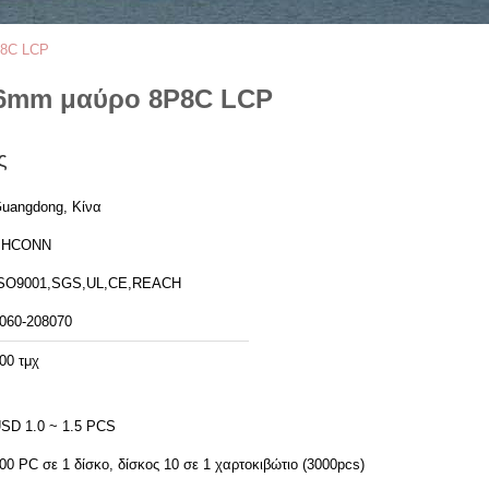
P8C LCP
8.6mm μαύρο 8P8C LCP
ς
uangdong, Κίνα
PHCONN
SO9001,SGS,UL,CE,REACH
060-208070
00 τμχ
USD 1.0 ~ 1.5 PCS
00 PC σε 1 δίσκο, δίσκος 10 σε 1 χαρτοκιβώτιο (3000pcs)