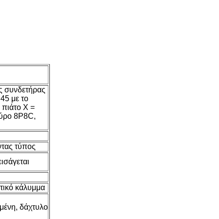
ς συνδετήρας
45 με το
 πιάτο Χ =
ύρο 8P8C,
τας τύπος
ισάγεται
τικό κάλυμμα
μένη, δάχτυλο