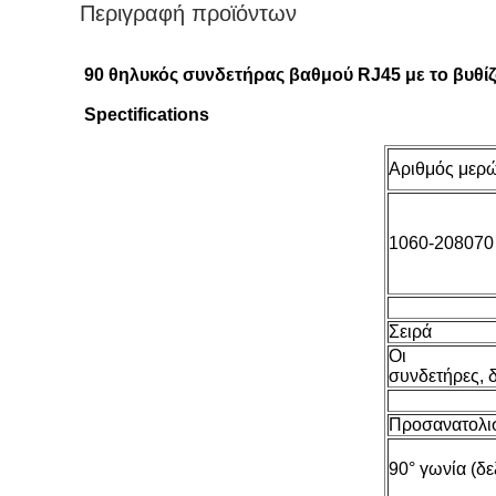
Περιγραφή προϊόντων
90 θηλυκός συνδετήρας βαθμού RJ45 με το βυθί
Spectifications
Αριθμός μερ
1060-208070
Σειρά
Οι
συνδετήρες, 
Προσανατολι
90° γωνία (δε