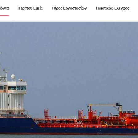
ϊόντα
Περίπου Εμείς
Γύρος Εργοστασίων
Ποιοτικός Έλεγχος