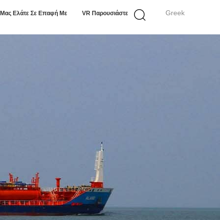
Greek
Μας Ελάτε Σε Επαφή Με
VR Παρουσιάστε