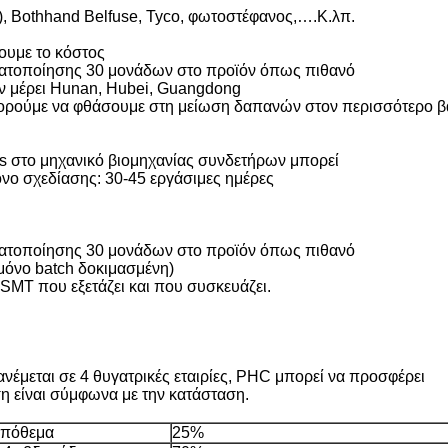
 Bothhand Belfuse, Tyco, φωτοστέφανος,….Κ.λπ.
ξουμε το κόστος
ματοποίησης 30 μονάδων στο προϊόν όπως πιθανό
εν μέρει Hunan, Hubei, Guangdong
ορούμε να φθάσουμε στη μείωση δαπανών στον περισσότερο 
s στο μηχανικό βιομηχανίας συνδετήρων μπορεί
ρόνο σχεδίασης: 30-45 εργάσιμες ημέρες
ματοποίησης 30 μονάδων στο προϊόν όπως πιθανό
μόνο batch δοκιμασμένη)
MT που εξετάζει και που συσκευάζει.
νέμεται σε 4 θυγατρικές εταιρίες, PHC μπορεί να προσφέρει
ση είναι σύμφωνα με την κατάσταση.
πόθεμα
25%