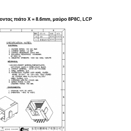
ζοντας πιάτο Χ = 8.6mm, μαύρο 8P8C, LCP