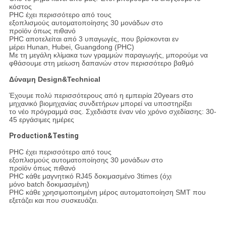
κόστος
PHC έχει περισσότερο από τους
εξοπλισμούς αυτοματοποίησης 30 μονάδων στο
προϊόν όπως πιθανό
PHC αποτελείται από 3 υπαγωγές, που βρίσκονται εν
μέρει Hunan, Hubei, Guangdong (PHC)
Με τη μεγάλη κλίμακα των γραμμών παραγωγής, μπορούμε να
φθάσουμε στη μείωση δαπανών στον περισσότερο βαθμό
Δύναμη Design&Technical
Έχουμε πολύ περισσότερους από η εμπειρία 20years στο
μηχανικό βιομηχανίας συνδετήρων μπορεί να υποστηρίξει
το νέο πρόγραμμά σας. Σχεδιάστε έναν νέο χρόνο σχεδίασης: 30-
45 εργάσιμες ημέρες
Production&Testing
PHC έχει περισσότερο από τους
εξοπλισμούς αυτοματοποίησης 30 μονάδων στο
προϊόν όπως πιθανό
PHC κάθε μαγνητικό RJ45 δοκιμασμένο 3times (όχι
μόνο batch δοκιμασμένη)
PHC κάθε χρησιμοποιημένη μέρος αυτοματοποίηση SMT που
εξετάζει και που συσκευάζει.