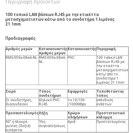
Περιγραφή προϊόντων
100 τοπικό LAN βάσεων RJ45 με την ετικέττα
μετασχηματιστών κάτω από το συνδετήρα 1 λιμένας
21.1mm
Προδιαγραφές
Αριθμός μερών
Κατασκευαστής
Κατασκευαστής
Περιγραφή
Αριθμός μερών
RMS-059a-08w6-NL
RMS-059a-08w6-
PHC
100 τοπικό LAN
NL
βάσεων RJ45 με
την ετικέττα
μετασχηματιστών
κάτω από το
συνδετήρα 1
λιμένας 21.1mm
Σειρά
Τύπος
Εφαρμογές
Τοποθετώντας
συνδετήρων
τύπος
Οι συνδετήρες,
Θηλυκό PHC
το 10/100
επένδυση
διασυνδέουν
RJ45
/1000Mbps
ενθέτων
Προσανατολισμός
Λήξη
Χρώμα
Προστατευτικό
οδηγήσεων
κάλυμμα
90° η πλευρά
Ύλη
Αριθ.
Προστατευμένος
γωνίας (δεξιά)
συγκολλήσεως
εισάγεται