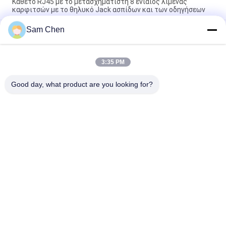
Κάθετο RJ45 με το μετασχηματιστή 8 ενιαίος λιμένας
καρφιτσών με το θηλυκό Jack ασπίδων και των οδηγήσεων
Sam Chen
συνδετήρας Fpc Zif 10/100 ΒΑΣΗ 1x1 χωρίς RMS-007a-08w6-
NL-μ των οδηγήσεων
Gree Rj45 με το μετασχηματιστή, ενιαίος λιμένας Giga
3:35 PM
σωστής γωνίας Rj45 ετικέττα-επάνω σε ενσωματωμένο
Magnetics Ethernet
Good day, what product are you looking for?
Λαϊκή κατηγορία
Όλα
Rj45 Ο 
RJ45 Ethernet Jack
Μορφωματικός 
Jack
Ο Μαγνητικός RJ45 
RJ11 RJ45 Jack
Jack
90 Βαθμός Rj45
SMD RJ45
Σημείο Εισόδου 
RJ45 Συνδετήρας 