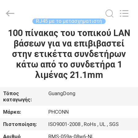
Dongguan
Penghui
Electronics
Co.,
Ltd..
RJ45 με το μετασχηματιστή
All
Rights
100 πίνακας του τοπικού LAN
ΣΠΊΤΙ
Reserved.
βάσεων για να επιβιβαστεί
ΠΡΟΪΌΝΤΑ
στην ετικέττα συνδετήρων
κάτω από το συνδετήρα 1
ΠΕΡΊΠΟΥ
λιμένας 21.1mm
ΕΜΕΊΣ
Τόπος
GuangDong
καταγωγής:
ΓΎΡΟΣ
ΕΡΓΟΣΤΑΣΊΩΝ
Μάρκα:
PHCONN
Πιστοποίηση:
ISO9001-2008 , RoHs , UL , SGS
ΠΟΙΟΤΙΚΌΣ
Αριθμό
RMS-059a-08w6-NL