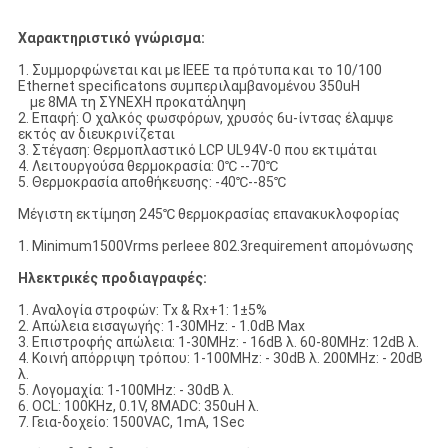
Χαρακτηριστικό γνώρισμα:
1. Συμμορφώνεται και με IEEE τα πρότυπα και το 10/100
Ethernet specificatons συμπεριλαμβανομένου 350uH
με 8MA τη ΣΥΝΕΧΗ προκατάληψη
2. Επαφή: Ο χαλκός φωσφόρων, χρυσός 6u-ίντσας έλαμψε
εκτός αν διευκρινίζεται
3. Στέγαση: Θερμοπλαστικό LCP UL94V-0 που εκτιμάται
4. Λειτουργούσα θερμοκρασία: 0℃ --70℃
5. Θερμοκρασία αποθήκευσης: -40℃--85℃
Μέγιστη εκτίμηση 245℃ θερμοκρασίας επανακυκλοφορίας
1. Minimum1500Vrms perIeee 802.3requirement απομόνωσης
Ηλεκτρικές προδιαγραφές:
1. Αναλογία στροφών: Tx & Rx+1: 1±5%
2. Απώλεια εισαγωγής: 1-30MHz: - 1.0dB Max
3. Επιστροφής απώλεια: 1-30MHz: - 16dB λ. 60-80MHz: 12dB λ.
4. Κοινή απόρριψη τρόπου: 1-100MHz: - 30dB λ. 200MHz: - 20dB
λ.
5. Λογομαχία: 1-100MHz: - 30dB λ.
6. OCL: 100KHz, 0.1V, 8MADC: 350uH λ.
7. Γεια-δοχείο: 1500VAC, 1mA, 1Sec