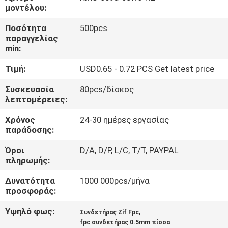
ΈΛΕΓΧΟΣ
μοντέλου:
Ποσότητα
500pcs
ΜΑΣ
παραγγελίας
min:
ΕΛΆΤΕ
Τιμή:
USD0.65 - 0.72 PCS Get latest price
ΣΕ
ΕΠΑΦΉ
Συσκευασία
80pcs/δίσκος
λεπτομέρειες:
ΜΕ
Χρόνος
24-30 ημέρες εργασίας
παράδοσης:
VR
Όροι
D/A, D/P, L/C, T/T, PAYPAL
SHOW
πληρωμής:
Δυνατότητα
1000 000pcs/μήνα
SITEMAP
προσφοράς:
Υψηλό φως:
,
Συνδετήρας Zif Fpc
PRIVACY
fpc συνδετήρας 0.5mm πίσσα