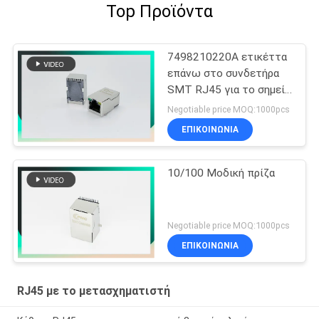
Top Προϊόντα
7498210220A ετικέττα
επάνω στο συνδετήρα
SMT RJ45 για το σημείο
εισόδου rmt-462a-12f6-
Negotiable price MOQ:1000pcs
GY
ΕΠΙΚΟΙΝΩΝΊΑ
10/100 Μοδική πρίζα
Negotiable price MOQ:1000pcs
ΕΠΙΚΟΙΝΩΝΊΑ
RJ45 με το μετασχηματιστή