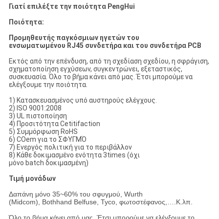
Γιατί επιλέξτε την ποιότητα PengHui
Ποιότητα:
Προμηθευτής παγκόσμιων ηγετών του
ενσωματωμένου RJ45 συνδετήρα και του συνδετήρα PCB
Εκτός από την επένδυση, από τη σχεδίαση σχεδίου, η σφράγιση,
σχηματοποίηση εγχύσεων, συγκεντρώνει, εξεταστικός,
συσκευασία. Όλο το βήμα κάνει από μας. Έτσι μπορούμε να
ελέγξουμε την ποιότητα.
1) Κατασκευασμένος υπό αυστηρούς ελέγχους.
2) ISO 9001:2008
3) UL πιστοποίηση
4) Προσιτότητα Cetitifaction
5) Συμμόρφωση RoHS
6) COem για το ΣΦΥΓΜΌ
7) Ενεργός πολιτική για το περιβάλλον
8) Κάθε δοκιμασμένο ενότητα 3times (όχι
μόνο batch δοκιμασμένη)
Τιμή μονάδων
Δαπάνη μόνο 35~60% του σφυγμού, Wurth
(Midcom), Bothhand Belfuse, Tyco, φωτοστέφανος,….Κ.λπ.
Όλο το βήμα κάνει από μας. Έτσι μπορούμε να ελέγξουμε το