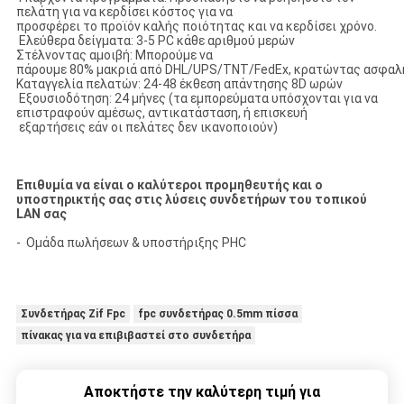
πελάτη για να κερδίσει κόστος για να
προσφέρει το προϊόν καλής ποιότητας και να κερδίσει χρόνο.
Ελεύθερα δείγματα: 3-5 PC κάθε αριθμού μερών
Στέλνοντας αμοιβή: Μπορούμε να
πάρουμε 80% μακριά από DHL/UPS/TNT/FedEx, κρατώντας ασφαλή
Καταγγελία πελατών: 24-48 έκθεση απάντησης 8D ωρών
Εξουσιοδότηση: 24 μήνες (τα εμπορεύματα υπόσχονται για να
επιστραφούν αμέσως, αντικατάσταση, ή επισκευή
εξαρτήσεις εάν οι πελάτες δεν ικανοποιούν)
Επιθυμία να είναι ο καλύτεροι προμηθευτής και ο
υποστηρικτής σας στις λύσεις συνδετήρων του τοπικού
LAN σας
- Ομάδα πωλήσεων & υποστήριξης PHC
Συνδετήρας Zif Fpc
fpc συνδετήρας 0.5mm πίσσα
πίνακας για να επιβιβαστεί στο συνδετήρα
Αποκτήστε την καλύτερη τιμή για