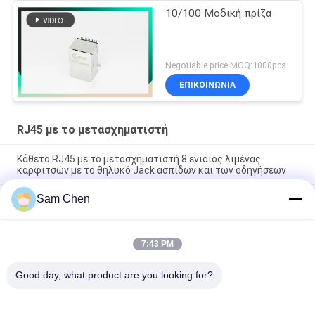
10/100 Μοδική πρίζα
Negotiable price MOQ:1000pcs
ΕΠΙΚΟΙΝΩΝΊΑ
RJ45 με το μετασχηματιστή
Κάθετο RJ45 με το μετασχηματιστή 8 ενιαίος λιμένας
καρφιτσών με το θηλυκό Jack ασπίδων και των οδηγήσεων
Sam Chen
συνδετήρας Fpc Zif 10/100 ΒΑΣΗ 1x1 χωρίς RMS-007a-08w6-
NL-μ των οδηγήσεων
Gree Rj45 με το μετασχηματιστή, ενιαίος λιμένας Giga
7:43 PM
σωστής γωνίας Rj45 ετικέττα-επάνω σε ενσωματωμένο
Magnetics Ethernet
Good day, what product are you looking for?
Λαϊκή κατηγορία
Όλα