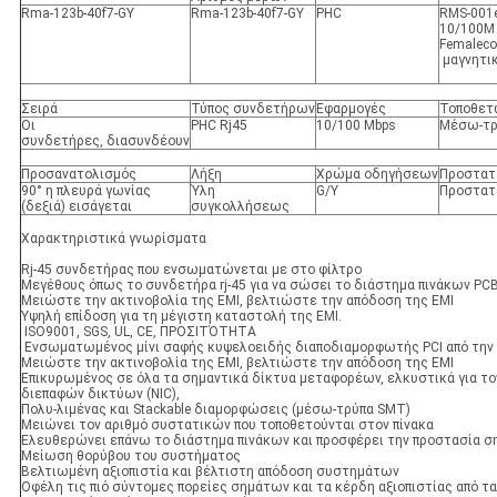
Rma-123b-40f7-GY
Rma-123b-40f7-GY
PHC
RMS-001e
10/100M
Femaleco
μαγνητι
Σειρά
Τύπος συνδετήρων
Εφαρμογές
Τοποθετ
Οι
PHC Rj45
10/100 Mbps
Μέσω-τρ
συνδετήρες, διασυνδέουν
Προσανατολισμός
Λήξη
Χρώμα οδηγήσεων
Προστατ
90° η πλευρά γωνίας
Ύλη
G/Y
Προστατ
(δεξιά) εισάγεται
συγκολλήσεως
Χαρακτηριστικά γνωρίσματα
Rj-45 συνδετήρας που ενσωματώνεται με στο φίλτρο
Μεγέθους όπως το συνδετήρα rj-45 για να σώσει το διάστημα πινάκων PC
Μειώστε την ακτινοβολία της EMI, βελτιώστε την απόδοση της EMI
Υψηλή επίδοση για τη μέγιστη καταστολή της EMI.
ISO9001, SGS, UL, CE, ΠΡΟΣΙΤΌΤΗΤΑ
Ενσωματωμένος μίνι σαφής κυψελοειδής διαποδιαμορφωτής PCI από την
Μειώστε την ακτινοβολία της EMI, βελτιώστε την απόδοση της EMI
Επικυρωμένος σε όλα τα σημαντικά δίκτυα μεταφορέων, ελκυστικά για το
διεπαφών δικτύων (NIC),
Πολυ-λιμένας και Stackable διαμορφώσεις (μέσω-τρύπα SMT)
Μειώνει τον αριθμό συστατικών που τοποθετούνται στον πίνακα
Ελευθερώνει επάνω το διάστημα πινάκων και προσφέρει την προστασία 
Μείωση θορύβου του συστήματος
Βελτιωμένη αξιοπιστία και βέλτιστη απόδοση συστημάτων
Οφέλη τις πιό σύντομες πορείες σημάτων και τα κέρδη αξιοπιστίας από τ