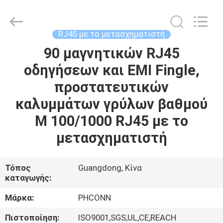
Dongguan
Penghui
Electronics
Co.,
Ltd..
RJ45 με το μετασχηματιστή
All
Rights
90 μαγνητικών RJ45
ΣΠΊΤΙ
Reserved.
οδηγήσεων και EMI Fingle,
ΠΡΟΪΌΝΤΑ
προστατευτικών
καλυμμάτων γρύλων βαθμού
ΠΕΡΊΠΟΥ
Μ 100/1000 RJ45 με το
ΕΜΕΊΣ
μετασχηματιστή
ΓΎΡΟΣ
Τόπος
Guangdong, Κίνα
καταγωγής:
ΕΡΓΟΣΤΑΣΊΩΝ
Μάρκα:
PHCONN
ΠΟΙΟΤΙΚΌΣ
Πιστοποίηση:
ISO9001,SGS,UL,CE,REACH