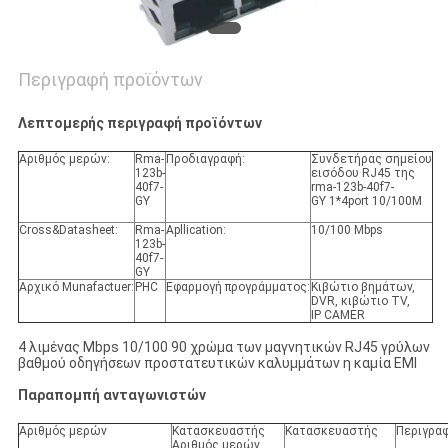
Περιγραφή προϊόντων
Λεπτομερής περιγραφή προϊόντων
Αριθμός μερών:
Rma-
Προδιαγραφή:
Συνδετήρας σημείου
123b-
εισόδου RJ45 της
40f7-
rma-123b-40f7-
GY
GY 1*4port 10/100M
Cross&Datasheet:
Rma-
Apllication:
10/100 Mbps
123b-
40f7-
GY
Αρχικό Munafactuer:
PHC
Εφαρμογή προγράμματος:
Κιβώτιο βημάτων,
DVR, κιβώτιο TV,
IP CAMER
4 λιμένας Mbps 10/100 90 χρώμα των μαγνητικών RJ45 γρύλων
βαθμού οδηγήσεων προστατευτικών καλυμμάτων η καμία EMI
Παραπομπή ανταγωνιστών
Αριθμός μερών
Κατασκευαστής
Κατασκευαστής
Περιγρα
Αριθμός μερών