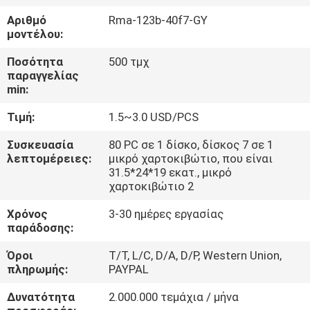
ΈΛΕΓΧΟΣ
Αριθμό
Rma-123b-40f7-GY
μοντέλου:
ΜΑΣ
Ποσότητα
500 τμχ
ΕΛΆΤΕ
παραγγελίας
min:
ΣΕ
Τιμή:
1.5~3.0 USD/PCS
ΕΠΑΦΉ
ΜΕ
Συσκευασία
80 PC σε 1 δίσκο, δίσκος 7 σε 1
λεπτομέρειες:
μικρό χαρτοκιβώτιο, που είναι
31.5*24*19 εκατ., μικρό
χαρτοκιβώτιο 2
VR
SHOW
Χρόνος
3-30 ημέρες εργασίας
παράδοσης:
Όροι
T/T, L/C, D/A, D/P, Western Union,
SITEMAP
πληρωμής:
PAYPAL
Δυνατότητα
2.000.000 τεμάχια / μήνα
PRIVACY