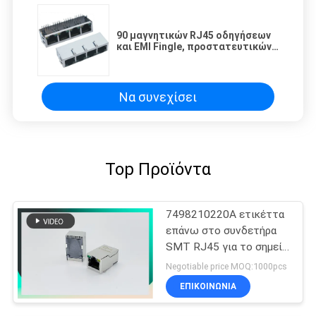
90 μαγνητικών RJ45 οδηγήσεων
και EMI Fingle, προστατευτικών
καλυμμάτων γρύλων βαθμού Μ
100/1000 RJ45 με το
μετασχηματιστή
Να συνεχίσει
Top Προϊόντα
7498210220A ετικέττα
επάνω στο συνδετήρα
SMT RJ45 για το σημείο
εισόδου rmt-462a-12f6-
Negotiable price MOQ:1000pcs
GY
ΕΠΙΚΟΙΝΩΝΊΑ