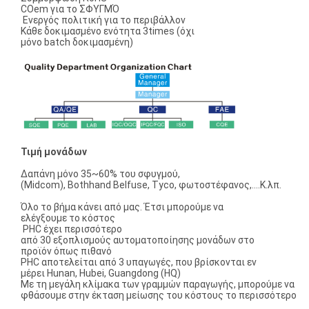
COem για το ΣΦΥΓΜΌ
Ενεργός πολιτική για το περιβάλλον
Κάθε δοκιμασμένο ενότητα 3times (όχι
μόνο batch δοκιμασμένη)
Τιμή μονάδων
Δαπάνη μόνο 35~60% του σφυγμού,
(Midcom), Bothhand Belfuse, Tyco, φωτοστέφανος,….Κ.λπ.
Όλο το βήμα κάνει από μας. Έτσι μπορούμε να
ελέγξουμε το κόστος
PHC έχει περισσότερο
από 30 εξοπλισμούς αυτοματοποίησης μονάδων στο
προϊόν όπως πιθανό
PHC αποτελείται από 3 υπαγωγές, που βρίσκονται εν
μέρει Hunan, Hubei, Guangdong (HQ)
Με τη μεγάλη κλίμακα των γραμμών παραγωγής, μπορούμε να
φθάσουμε στην έκταση μείωσης του κόστους το περισσότερο