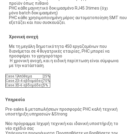
προϊόν όπως πιθανό
PHC κάθε μαγνητικό δοκιμασμένο RJ45 3times (όχι
μόνο batch δοκιμασμένη)
PHC κάθε χρησιμοποιημένη μέρος αυτοματοποίηση SMT που
εξετάζει και που συσκευάζει.
Χρονική ανοχή
Με τη μεγάλη δημοτικότητα 450 εργαζομένων που
διανέμεται σε 4 θυγατρικές εταιρίες, PHC μπορεί να
προσφέρει το γρηγορότερο
Η χρονική ανοχή, και η ειδική περίπτωση είναι σύμφωνα
με την κατάσταση.
Case.1
Απόθεμα
25%
Case.2
3-4 εβδομάδες
70%
Case.3
5-6 εβδομάδες
5%
Υπηρεσία
Pre-sales & μεταπωλήσεων προσφοράς PHC καλή τεχνική
υποστήριξη υπηρεσιών &Strong
Νέο πρόγραμμα: Ισχυρή τεχνική και ιδανική υποστήριξη το
νέο σχέδιό σας
Υπάρχοντα προγράμματα: Προσπαθήστε να βοηθήσετε τον