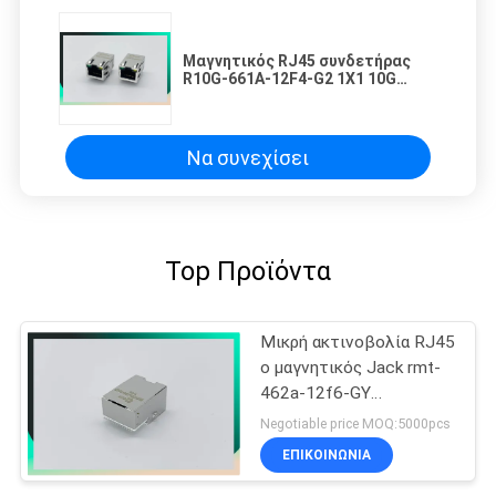
Μαγνητικός RJ45 συνδετήρας
R10G-661A-12F4-G2 1X1 10G
βάση-τ
Να συνεχίσει
Top Προϊόντα
Μικρή ακτινοβολία RJ45
ο μαγνητικός Jack rmt-
462a-12f6-GY
MIC3801D-5166
Negotiable price MOQ:5000pcs
ΕΠΙΚΟΙΝΩΝΊΑ