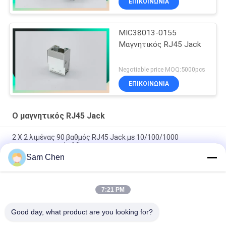
ΕΠΙΚΟΙΝΩΝΊΑ
MIC38013-0155
Μαγνητικός RJ45 Jack
Negotiable price MOQ:5000pcs
ΕΠΙΚΟΙΝΩΝΊΑ
Ο μαγνητικός RJ45 Jack
2 X 2 λιμένας 90 βαθμός RJ45 Jack με 10/100/1000
μετασχηματιστής Mbps
Sam Chen
PBT Ethernet RJ45 Jack λιμένας rma-065bc-20f6-YG 2 X 1
Mbps 10/100/1000
7:21 PM
90 βαθμός ο μαγνητικός RJ45 Jack, 10/100M RJ45 8P8C
πλευρά θηλυκών συνδετήρων
Good day, what product are you looking for?