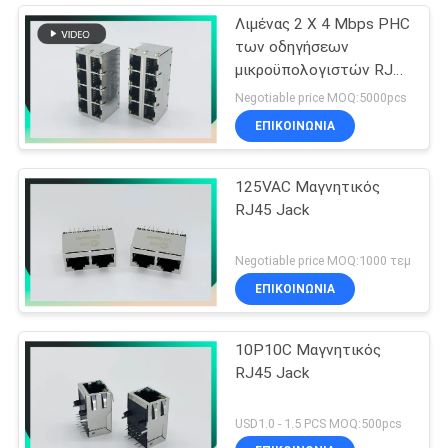
Λιμένας 2 X 4 Mbps PHC
των οδηγήσεων
μικροϋπολογιστών RJ45
Ethernet Jack W/O
Negotiable price MOQ:5000pcs
10/100/1000
ΕΠΙΚΟΙΝΩΝΊΑ
125VAC Μαγνητικός
RJ45 Jack
Negotiable price MOQ:1000 τεμ
ΕΠΙΚΟΙΝΩΝΊΑ
10P10C Μαγνητικός
RJ45 Jack
USD1.0 - 1.5 PCS MOQ:500pcs