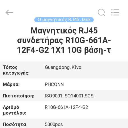
Dongguan
Penghui
Electronics
Co.,
Ltd..
Ο μαγνητικός RJ45 Jack
All
Rights
Μαγνητικός RJ45
ΣΠΊΤΙ
Reserved.
συνδετήρας R10G-661A-
ΠΡΟΪΌΝΤΑ
12F4-G2 1X1 10G βάση-τ
ΠΕΡΊΠΟΥ
Τόπος
Guangdong, Κίνα
καταγωγής:
ΕΜΕΊΣ
Μάρκα:
PHCONN
ΓΎΡΟΣ
Πιστοποίηση:
ISO9001;ISO14001;SGS;
ΕΡΓΟΣΤΑΣΊΩΝ
Αριθμό
R10G-661A-12F4-G2
μοντέλου:
ΠΟΙΟΤΙΚΌΣ
Ποσότητα
5000pcs