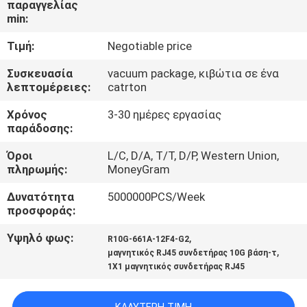
παραγγελίας
ΈΛΕΓΧΟΣ
min:
Τιμή:
Negotiable price
ΜΑΣ
ΕΛΆΤΕ
Συσκευασία
vacuum package, κιβώτια σε ένα
λεπτομέρειες:
catrton
ΣΕ
Χρόνος
3-30 ημέρες εργασίας
ΕΠΑΦΉ
παράδοσης:
ΜΕ
Όροι
L/C, D/A, T/T, D/P, Western Union,
πληρωμής:
MoneyGram
VR
Δυνατότητα
5000000PCS/Week
SHOW
προσφοράς:
Υψηλό φως:
,
R10G-661A-12F4-G2
,
SITEMAP
μαγνητικός RJ45 συνδετήρας 10G βάση-τ
1X1 μαγνητικός συνδετήρας RJ45
PRIVACY