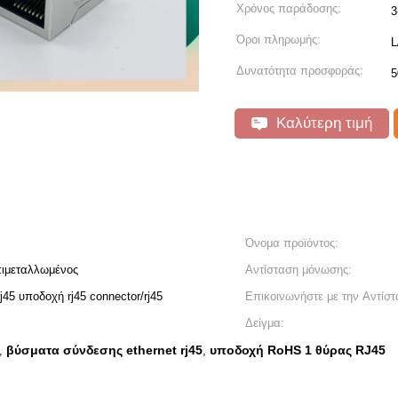
Χρόνος παράδοσης:
3
Όροι πληρωμής:
L
Δυνατότητα προσφοράς:
5
Καλύτερη τιμή
Όνομα προϊόντος:
πιμεταλλωμένος
Αντίσταση μόνωσης:
rj45 υποδοχή rj45 connector/rj45
Επικοινωνήστε με την Αντίστ
Δείγμα:
βύσματα σύνδεσης ethernet rj45
υποδοχή RoHS 1 θύρας RJ45
,
,