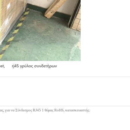
et
,
rj45 γρύλος συνδετήρων