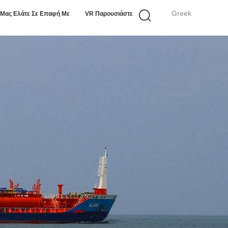
Greek
Μας Ελάτε Σε Επαφή Με
VR Παρουσιάστε