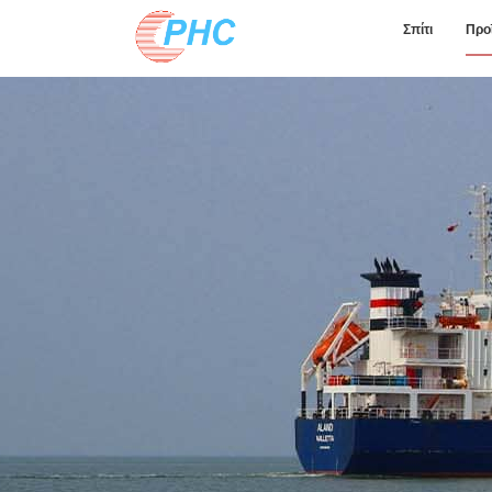
Σπίτι
Προ