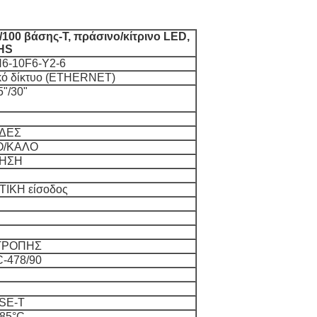
100 βάσης-T, πράσινο/κίτρινο LED,
HS
6-10F6-Y2-6
κό δίκτυο (ETHERNET)
5"/30"
ΟΔΕΣ
Ο/ΚΑΛΟ
ΗΣΗ
ΙΚΗ είσοδος
ΤΡΟΠΗΣ
-478/90
ASE-T
 85°C