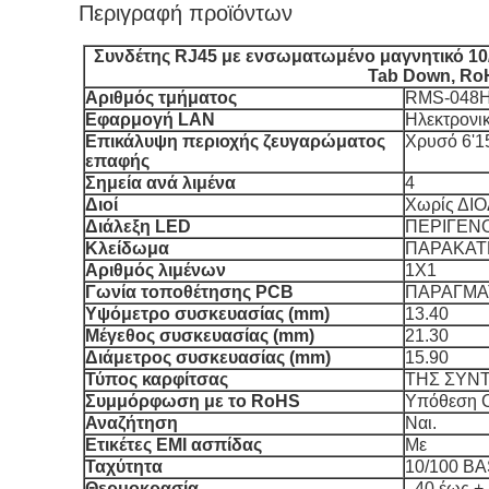
Περιγραφή προϊόντων
Συνδέτης RJ45 με ενσωματωμένο μαγνητικό 10/
Tab Down, Ro
Αριθμός τμήματος
RMS-048H
Εφαρμογή LAN
Ηλεκτρονι
Επικάλυψη περιοχής ζευγαρώματος
Χρυσό 6'1
επαφής
Σημεία ανά λιμένα
4
Διοί
Χωρίς ΔΙ
Διάλεξη LED
ΠΕΡΙΓΕΝ
Κλείδωμα
ΠΑΡΑΚΑΤ
Αριθμός λιμένων
1X1
Γωνία τοποθέτησης PCB
ΠΑΡΑΓΜΑΤ
Υψόμετρο συσκευασίας (mm)
13.40
Μέγεθος συσκευασίας (mm)
21.30
Διάμετρος συσκευασίας (mm)
15.90
Τύπος καρφίτσας
ΤΗΣ ΣΥΝ
Συμμόρφωση με το RoHS
Υπόθεση C
Αναζήτηση
Ναι.
Ετικέτες EMI ασπίδας
Με
Ταχύτητα
10/100 B
Θερμοκρασία
- 40 έως +