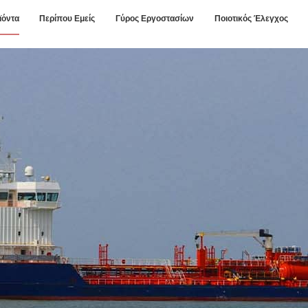
ϊόντα
Περίπου Εμείς
Γύρος Εργοστασίων
Ποιοτικός Έλεγχος