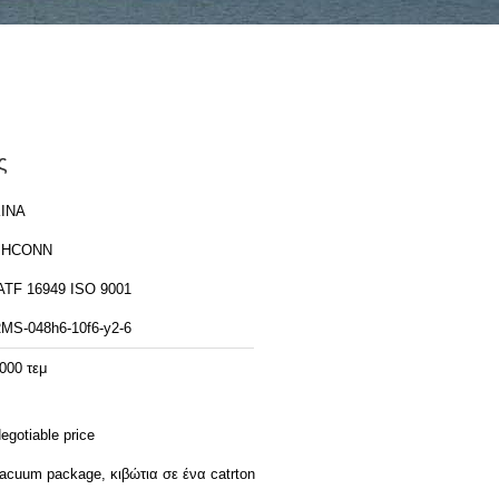
ς
ΙΝΑ
PHCONN
IATF 16949 ISO 9001
MS-048h6-10f6-y2-6
000 τεμ
egotiable price
acuum package, κιβώτια σε ένα catrton