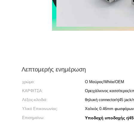
Λεπτομερής ενημέρωση
χρώμα:
Ο Μαύρος/White/OEM
ΚΑΡΦΙΤΣΑ:
Ορειχάλκινος κασσίτερος/ε
Λέξεις-κλειδιά:
θηλυκή connector/rj45 jack/
Υλικό Επικοινωνίας:
Χαλκός 0.46mm φωσφόρων
Επισημαίνω:
Υποδοχή υποδοχής rj45