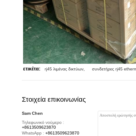
ετικέτα:
rj45 λιμένας δικτύων
,
συνδετήρες rj45 ethern
Στοιχεία επικοινωνίας
Sam Chen
Τηλεφωνικό νούμερο :
+8613509623870
WhatsApp :
+8613509623870