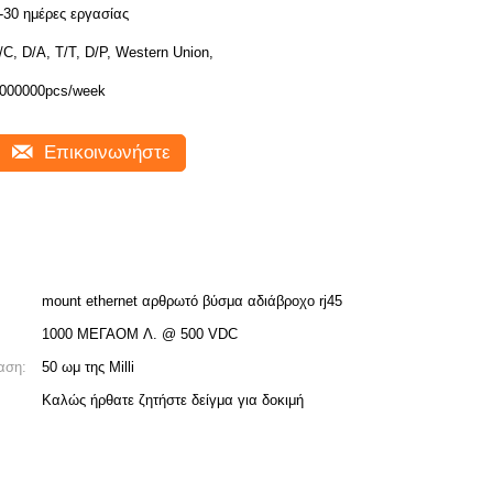
-30 ημέρες εργασίας
/C, D/A, T/T, D/P, Western Union,
000000pcs/week
Επικοινωνήστε
mount ethernet αρθρωτό βύσμα αδιάβροχο rj45
1000 ΜΕΓΑΟΜ Λ. @ 500 VDC
αση:
50 ωμ της Milli
Καλώς ήρθατε ζητήστε δείγμα για δοκιμή