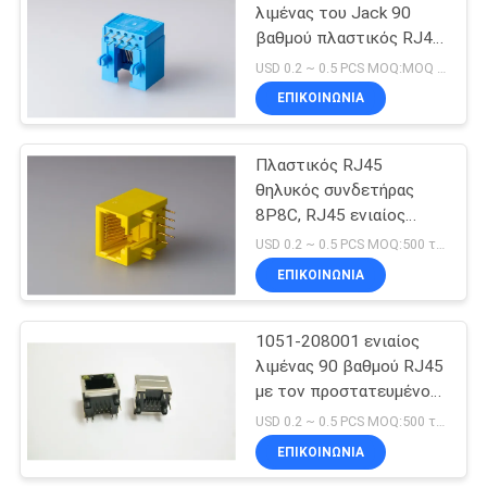
λιμένας του Jack 90
βαθμού πλαστικός RJ45
θηλυκός 8P8C καμία
USD 0.2 ~ 0.5 PCS MOQ:MOQ 500-5KPCS
ασπίδα
ΕΠΙΚΟΙΝΩΝΊΑ
Πλαστικός RJ45
θηλυκός συνδετήρας
8P8C, RJ45 ενιαίος
κίτρινος χρυσός του
USD 0.2 ~ 0.5 PCS MOQ:500 τμχ
Jack λιμένων
ΕΠΙΚΟΙΝΩΝΊΑ
μορφωματικός που
καλύπτεται
1051-208001 ενιαίος
λιμένας 90 βαθμού RJ45
με τον προστατευμένο
Μαύρο PBT των
USD 0.2 ~ 0.5 PCS MOQ:500 τμχ
οδηγήσεων
ΕΠΙΚΟΙΝΩΝΊΑ