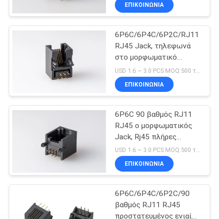
λιμένα συνδετήρων
ΈΛΕΓΧΟΣ
ΕΠΙΚΟΙΝΩΝΊΑ
4P4C/8P8C
6P6C/6P4C/6P2C/RJ11
ΜΑΣ
RJ45 Jack, τηλεφωνά
ΕΛΆΤΕ
στο μορφωματικό
ΣΕ
θηλυκό δίκτυο λιμένων
USD 1.6 ~ 3.0 PCS MOQ:500 τμχ
του Jack πλήρες
ΕΠΑΦΉ
ΕΠΙΚΟΙΝΩΝΊΑ
πλαστικό ενιαίο
ΜΕ
6P6C 90 βαθμός RJ11
RJ45 ο μορφωματικός
VR
Jack, Rj45 πλήρες
πλαστικό ενιαίο θηλυκό
SHOW
USD 1.6 ~ 3.0 PCS MOQ:500 τμχ
λιμένων του Jack
ΕΠΙΚΟΙΝΩΝΊΑ
στοιχείων
SITEMAP
6P6C/6P4C/6P2C/90
βαθμός RJ11 RJ45
PRIVACY
προστατευμένος ενιαίος