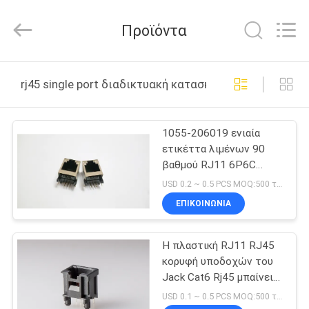
Dongguan
Penghui
Electronics
Προϊόντα
Co.,
Ltd..
All
Rights
ΣΠΊΤΙ
Reserved.
rj45 single port διαδικτυακή κατασκευή
ΠΡΟΪΌΝΤΑ
1055-206019 ενιαία
ετικέττα λιμένων 90
ΠΕΡΊΠΟΥ
βαθμού RJ11 6P6C
ΕΜΕΊΣ
επάνω με
USD 0.2 ~ 0.5 PCS MOQ:500 τμχ
προστατευμένος
ΕΠΙΚΟΙΝΩΝΊΑ
ΓΎΡΟΣ
Η πλαστική RJ11 RJ45
ΕΡΓΟΣΤΑΣΊΩΝ
κορυφή υποδοχών του
Jack Cat6 Rj45 μπαίνει
ΠΟΙΟΤΙΚΌΣ
στο θηλυκό ενιαίο
USD 0.1 ~ 0.5 PCS MOQ:500 τμχ