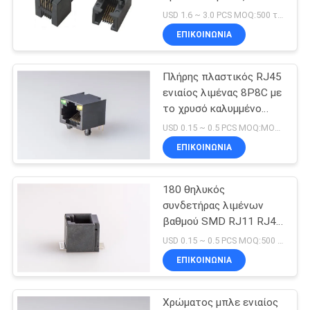
λιμένας Ethernet
POLICY
USD 1.6 ~ 3.0 PCS MOQ:500 τμχ
συνδετήρων πλαστικός
ΕΠΙΚΟΙΝΩΝΊΑ
Πλήρης πλαστικός RJ45
ενιαίος λιμένας 8P8C με
το χρυσό καλυμμένο
δίκτυο των οδηγήσεων
USD 0.15 ~ 0.5 PCS MOQ:MOQ 500-5KPCS
ΕΠΙΚΟΙΝΩΝΊΑ
180 θηλυκός
συνδετήρας λιμένων
βαθμού SMD RJ11 RJ45
Jack 6P6C
USD 0.15 ~ 0.5 PCS MOQ:500 τμχ
μορφωματικός Jack
ΕΠΙΚΟΙΝΩΝΊΑ
ενιαίος
Χρώματος μπλε ενιαίος